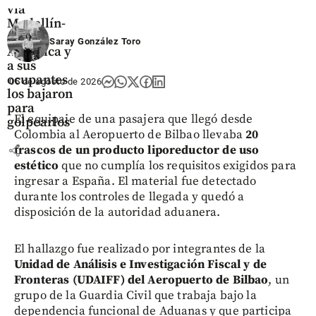
vía
Medellín-
Costa
Saray González Toro
Atlántica y
a sus
ocupantes
05 de agosto de 2026
los bajaron
para
El equipaje de una pasajera que llegó desde
golpearlos
Colombia al Aeropuerto de Bilbao llevaba
20
share
frascos de un producto liporeductor de uso
estético
que no cumplía los requisitos exigidos para
ingresar a España. El material fue detectado
durante los controles de llegada y quedó a
disposición de la autoridad aduanera.
El hallazgo fue realizado por integrantes de la
Unidad de Análisis e Investigación Fiscal y de
Fronteras (UDAIFF) del Aeropuerto de Bilbao
, un
grupo de la Guardia Civil que trabaja bajo la
dependencia funcional de Aduanas y que participa