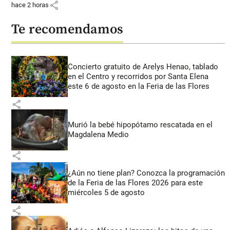
share
hace 2 horas
Te recomendamos
Concierto gratuito de Arelys Henao, tablado
en el Centro y recorridos por Santa Elena
este 6 de agosto en la Feria de las Flores
share
Murió la bebé hipopótamo rescatada en el
Magdalena Medio
share
¿Aún no tiene plan? Conozca la programación
de la Feria de las Flores 2026 para este
miércoles 5 de agosto
share