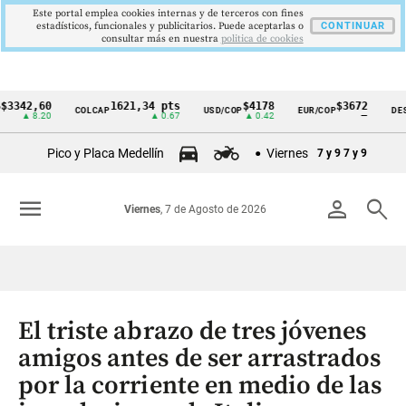
Este portal emplea cookies internas y de terceros con fines
estadísticos, funcionales y publicitarios. Puede aceptarlas o
CONTINUAR
consultar más en nuestra
politica de cookies
2,60
1621,34 pts
$4178
$3672
COLCAP
USD/COP
EUR/COP
DESEMPL
Cintillo
 8.20
▲ 0.67
▲ 0.42
—
de
Pico y Placa Medellín
Viernes
7 y 9
7 y 9
indicadores
económicos
menu
person
search
Viernes
, 7 de Agosto de 2026
Colombia
El triste abrazo de tres jóvenes
amigos antes de ser arrastrados
por la corriente en medio de las