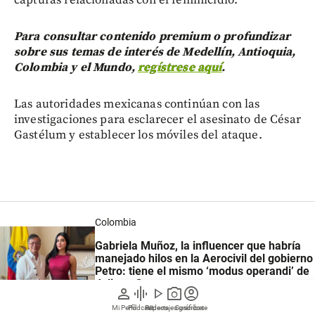
Para consultar contenido premium o profundizar
sobre sus temas de interés de Medellín, Antioquia,
Colombia y el Mundo,
regístrese aquí
.
Las autoridades mexicanas continúan con las
investigaciones para esclarecer el asesinato de César
Gastélum y establecer los móviles del ataque.
Colombia
Gabriela Muñoz, la influencer que habría
manejado hilos en la Aerocivil del gobierno
Petro: tiene el mismo ‘modus operandi’ de
Juliana Guerrero
person
graphic_eq
play_arrow
photo_camera
account_circle
Mi Perfil
Pódcast
Reportajes gráficos
Videos
Suscríbete