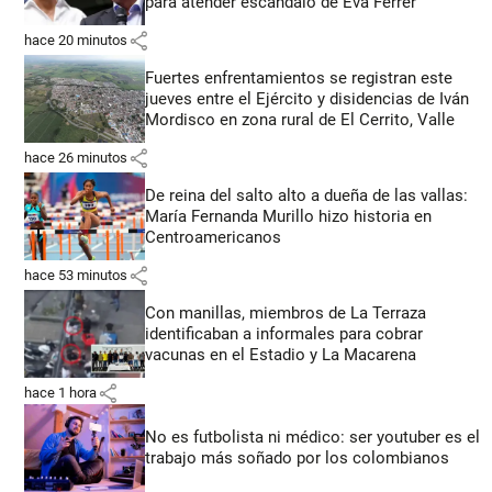
para atender escándalo de Eva Ferrer
share
hace 20 minutos
Fuertes enfrentamientos se registran este
jueves entre el Ejército y disidencias de Iván
Mordisco en zona rural de El Cerrito, Valle
share
hace 26 minutos
De reina del salto alto a dueña de las vallas:
María Fernanda Murillo hizo historia en
Centroamericanos
share
hace 53 minutos
Con manillas, miembros de La Terraza
identificaban a informales para cobrar
vacunas en el Estadio y La Macarena
share
hace 1 hora
No es futbolista ni médico: ser youtuber es el
trabajo más soñado por los colombianos