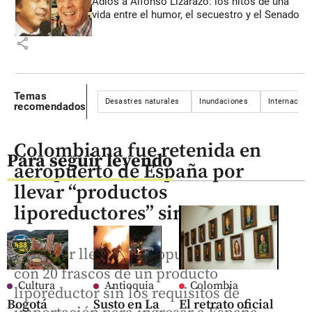
Adiós a Alfonso Lizarazo: los hitos de una
vida entre el humor, el secuestro y el Senado
share
Temas
Desastres naturales
Inundaciones
Internacion
recomendados
Colombiana fue retenida en
Para seguir leyendo
aeropuerto de España por
llevar “productos
liporeductores” sin controles
La mujer llegó al Aeropuerto de Bilbao
con 20 frascos de un producto
Cultura
Antioquia
Colombia
liporeductor sin los requisitos de
Bogotá
Susto en La
El retrato oficial