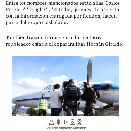
Entre los nombres mencionados están alias 'Carlos
Pesebre', 'Douglas' y 'El Indio', quienes, de acuerdo
con la información entregada por Rendón, hacen
parte del grupo trasladado.
También trascendió que entre los reclusos
reubicados estaría el exparamilitar Hernán Giraldo.
person
graphic_eq
play_arrow
photo_camera
account_circle
Mi Perfil
Pódcast
Reportajes gráficos
Videos
Suscríbete