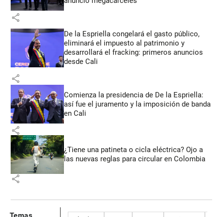
anunció megacárceles
share
De la Espriella congelará el gasto público,
eliminará el impuesto al patrimonio y
desarrollará el fracking: primeros anuncios
desde Cali
share
Comienza la presidencia de De la Espriella:
así fue el juramento y la imposición de banda
en Cali
share
¿Tiene una patineta o cicla eléctrica? Ojo a
las nuevas reglas para circular en Colombia
share
Temas