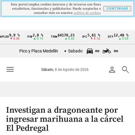
Este portal emplea cookies internas y de terceros con fines
estadísticos, funcionales y publicitarios. Puede aceptarlas o
CONTINUAR
consultar más en nuestra
politica de cookies
,9 %
2,8 %
$4178,23
5,81 %
12,48 %
$
PIB
TRM
IPC
DTF
UVR
Cintillo
▼ 0.30
▲ 0.10
▲ 0.42
▼ 0.12
▲ 0.05
de
Pico y Placa Medellín
Sabado
no
no
indicadores
económicos
menu
person
search
Sábado
, 8 de Agosto de 2026
Colombia
Investigan a dragoneante por
ingresar marihuana a la cárcel
El Pedregal