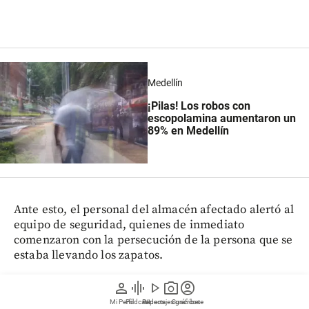
Medellín
¡Pilas! Los robos con
escopolamina aumentaron un
89% en Medellín
Ante esto, el personal del almacén afectado alertó al
equipo de seguridad, quienes de inmediato
comenzaron con la persecución de la persona que se
estaba llevando los zapatos.
person
graphic_eq
play_arrow
photo_camera
account_circle
Entérese:
Atención: Capturaron a tres implicados
Mi Perfil
Pódcast
Reportajes gráficos
Videos
Suscríbete
en muerte de auxiliar de vuelo de Estados Unidos