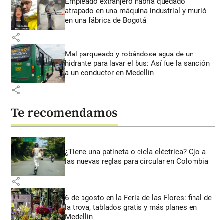
Empleado extranjero habría quedado
atrapado en una máquina industrial y murió
en una fábrica de Bogotá
share
Mal parqueado y robándose agua de un
hidrante para lavar el bus: Así fue la sanción
a un conductor en Medellín
share
Te recomendamos
¿Tiene una patineta o cicla eléctrica? Ojo a
las nuevas reglas para circular en Colombia
share
6 de agosto en la Feria de las Flores: final de
la trova, tablados gratis y más planes en
Medellín