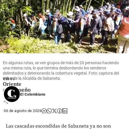
Oriente
Antioqueño
Flores que
cruzan el
cielo: así
es el
negocio
que mueve
En algunas rutas, se ven grupos de más de 20 personas haciendo
US$ 380
una misma ruta, lo que termina desbordando los senderos
millones
delimitados y deteriorando la cobertura vegetal. Foto: captura del
en el
video de la Alcaldía de Sabaneta.
Oriente
antioqueño
El Colombiano
share
06 de agosto de 2026
Las cascadas escondidas de Sabaneta ya no son