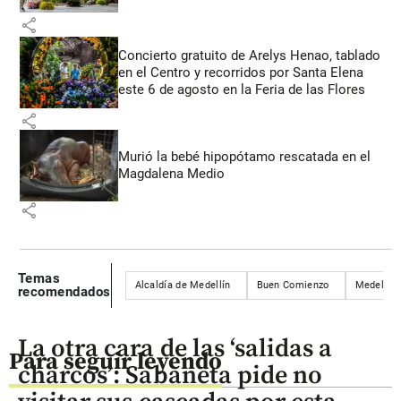
share
Concierto gratuito de Arelys Henao, tablado
en el Centro y recorridos por Santa Elena
este 6 de agosto en la Feria de las Flores
share
Murió la bebé hipopótamo rescatada en el
Magdalena Medio
share
Temas
Alcaldía de Medellín
Buen Comienzo
Medellín
recomendados
La otra cara de las ‘salidas a
Para seguir leyendo
charcos’: Sabaneta pide no