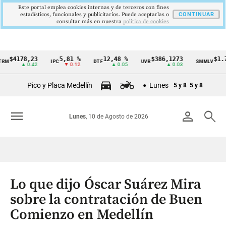
Este portal emplea cookies internas y de terceros con fines
estadísticos, funcionales y publicitarios. Puede aceptarlas o
CONTINUAR
consultar más en nuestra
politica de cookies
178,23
5,81 %
12,48 %
$386,1273
$1.750.9
IPC
DTF
UVR
SMMLV
Cintillo
▲ 0.42
▼ 0.12
▲ 0.05
▲ 0.03
de
Pico y Placa Medellín
Lunes
5 y 8
5 y 8
indicadores
económicos
menu
person
search
Lunes
, 10 de Agosto de 2026
Colombia
Lo que dijo Óscar Suárez Mira
sobre la contratación de Buen
Comienzo en Medellín