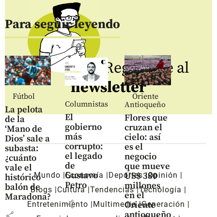
Para seguir leyendo
Regístrate al
newsletter
Fútbol
Oriente
Columnistas
Antioqueño
La pelota
El
Flores que
de la
gobierno
cruzan el
‘Mano de
más
cielo: así
Dios’ sale a
corrupto:
es el
subasta:
el legado
negocio
¿cuánto
de
que mueve
vale el
Gustavo
US$ 380
Mundo
Economía
Deportes
Opinión
histórico
Petro
millones
balón de
Blogs
Cultura
Tendencias
Tecnología
en el
Maradona?
share
Oriente
Entretenimiento
Multimedia
Generación
antioqueño
share