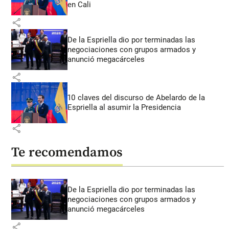
en Cali
share
De la Espriella dio por terminadas las
negociaciones con grupos armados y
anunció megacárceles
share
10 claves del discurso de Abelardo de la
Espriella al asumir la Presidencia
share
Te recomendamos
De la Espriella dio por terminadas las
negociaciones con grupos armados y
anunció megacárceles
share