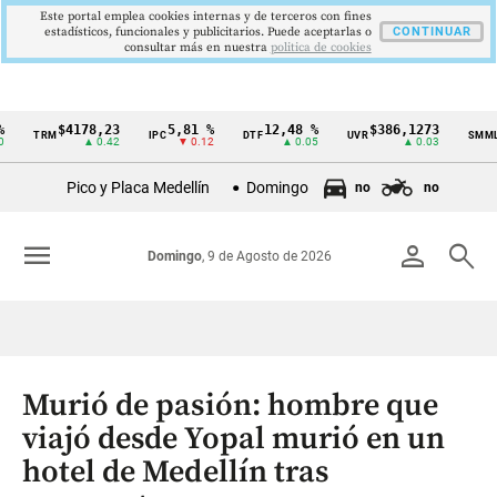
Este portal emplea cookies internas y de terceros con fines
estadísticos, funcionales y publicitarios. Puede aceptarlas o
CONTINUAR
consultar más en nuestra
politica de cookies
$4178,23
5,81 %
12,48 %
$386,1273
$
TRM
IPC
DTF
UVR
SMMLV
Cintillo
▲ 0.42
▼ 0.12
▲ 0.05
▲ 0.03
de
Pico y Placa Medellín
Domingo
no
no
indicadores
económicos
menu
person
search
Domingo
, 9 de Agosto de 2026
Colombia
Murió de pasión: hombre que
viajó desde Yopal murió en un
hotel de Medellín tras