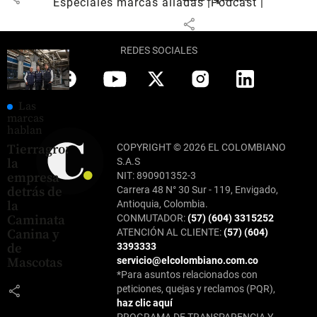
Especiales marcas aliadas
Pódcast
share
REDES SOCIALES
Las
marcas
hablan
Tierragro:
COPYRIGHT © 2026 EL COLOMBIANO
la
S.A.S
empresa
NIT: 890901352-3
detrás de
Carrera 48 N° 30 Sur - 119, Envigado,
la
Antioquia, Colombia.
Caminata
CONMUTADOR:
(57) (604) 3315252
Canina y
ATENCIÓN AL CLIENTE:
(57) (604)
de
3393333
Mascotas
servicio@elcolombiano.com.co
*Para asuntos relacionados con
share
peticiones, quejas y reclamos (PQR),
haz clic aquí