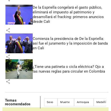
De la Espriella congelará el gasto público,
eliminará el impuesto al patrimonio y
desarrollará el fracking: primeros anuncios
desde Cali
share
Comienza la presidencia de De la Espriella:
así fue el juramento y la imposición de banda
en Cali
share
¿Tiene una patineta o cicla eléctrica? Ojo a
las nuevas reglas para circular en Colombia
share
Temas
Sexo
Muerte
Antioquia
Medellín
recomendados