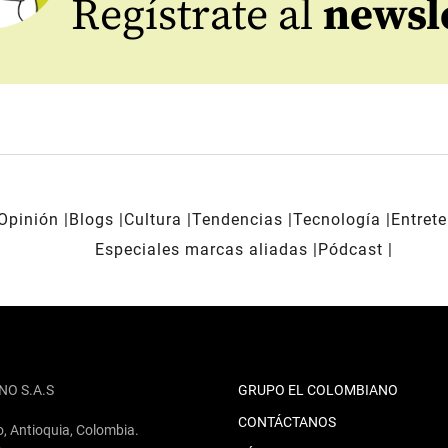
Regístrate al
newsl
Opinión
Blogs
Cultura
Tendencias
Tecnología
Entret
Especiales marcas aliadas
Pódcast
NO S.A.S
GRUPO EL COLOMBIANO
CONTÁCTANOS
o, Antioquia, Colombia.