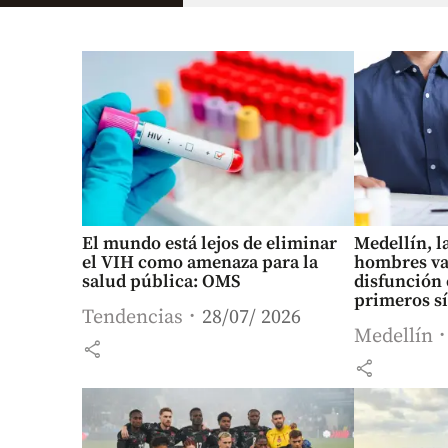
El mundo está lejos de eliminar
Medellín, l
el VIH como amenaza para la
hombres va
salud pública: OMS
disfunción 
primeros s
Tendencias
28/07/ 2026
Medellín
share
share