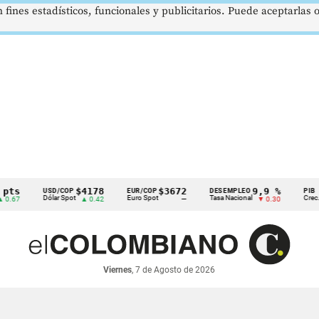
 fines estadísticos, funcionales y publicitarios. Puede aceptarlas
$4178
$3672
9,9 %
USD/COP
EUR/COP
DESEMPLEO
PIB
Dólar Spot
Euro Spot
Tasa Nacional
Crec. Anua
▲ 0.42
—
▼ 0.30
Viernes
, 7 de Agosto de 2026