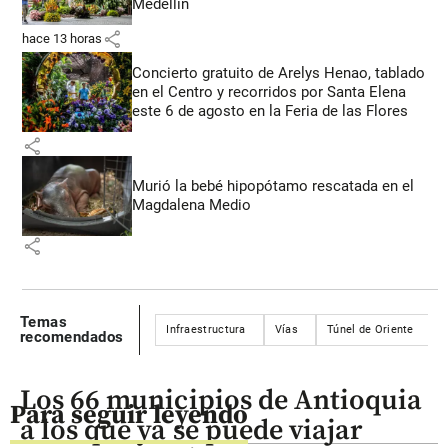
Medellín
share
hace 13 horas
Concierto gratuito de Arelys Henao, tablado
en el Centro y recorridos por Santa Elena
este 6 de agosto en la Feria de las Flores
share
Murió la bebé hipopótamo rescatada en el
Magdalena Medio
share
Temas
Infraestructura
Vías
Túnel de Oriente
recomendados
Los 66 municipios de Antioquia
Para seguir leyendo
a los que ya se puede viajar