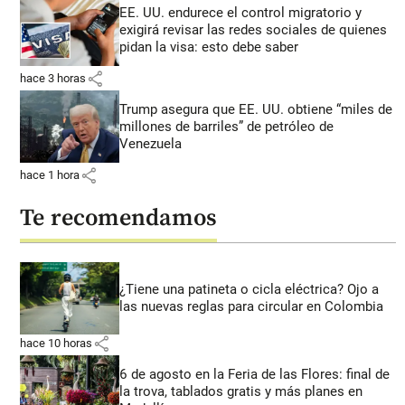
EE. UU. endurece el control migratorio y
exigirá revisar las redes sociales de quienes
pidan la visa: esto debe saber
share
hace 3 horas
Trump asegura que EE. UU. obtiene “miles de
millones de barriles” de petróleo de
Venezuela
share
hace 1 hora
Te recomendamos
¿Tiene una patineta o cicla eléctrica? Ojo a
las nuevas reglas para circular en Colombia
share
hace 10 horas
6 de agosto en la Feria de las Flores: final de
la trova, tablados gratis y más planes en