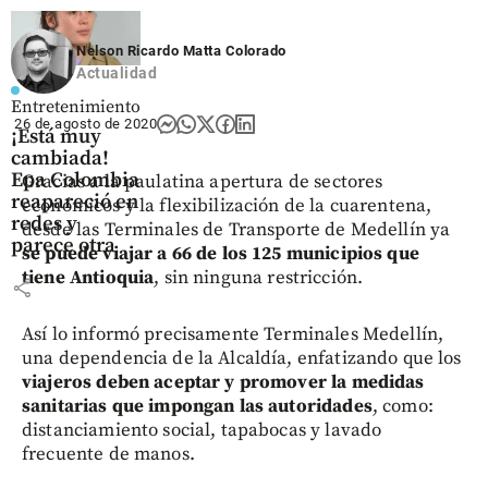
Nelson Ricardo Matta Colorado
Actualidad
Entretenimiento
26 de agosto de 2020
¡Está muy
cambiada!
Epa Colombia
Gracias a la paulatina apertura de sectores
reapareció en
económicos y la flexibilización de la cuarentena,
redes y
desde las Terminales de Transporte de Medellín ya
parece otra
se puede viajar a 66 de los 125 municipios
que
tiene Antioquia
, sin ninguna restricción.
share
Así lo informó precisamente Terminales Medellín,
una dependencia de la Alcaldía, enfatizando que los
viajeros deben aceptar y promover la medidas
sanitarias que impongan las autoridades
, como:
distanciamiento social, tapabocas y lavado
frecuente de manos.