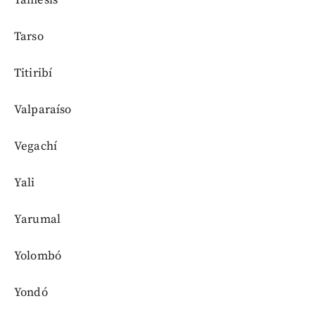
Támesis
Tarso
Titiribí
Valparaíso
Vegachí
Yali
Yarumal
Yolombó
Yondó