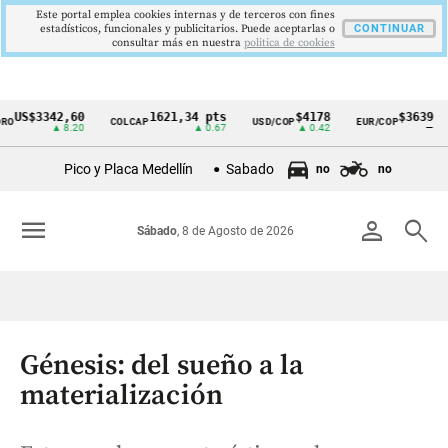
Este portal emplea cookies internas y de terceros con fines
estadísticos, funcionales y publicitarios. Puede aceptarlas o
CONTINUAR
consultar más en nuestra
politica de cookies
$3342,60
1621,34 pts
$4178
$3639
COLCAP
USD/COP
EUR/COP
DE
Cintillo
▲ 8.20
▲ 0.67
▲ 0.42
—
de
Pico y Placa Medellín
Sabado
no
no
indicadores
económicos
menu
person
search
Sábado
, 8 de Agosto de 2026
Colombia
Génesis: del sueño a la
materialización