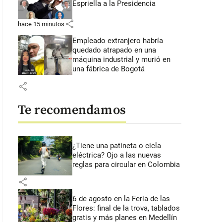
Espriella a la Presidencia
share
hace 15 minutos
Empleado extranjero habría
quedado atrapado en una
máquina industrial y murió en
una fábrica de Bogotá
share
Te recomendamos
¿Tiene una patineta o cicla
eléctrica? Ojo a las nuevas
reglas para circular en Colombia
share
6 de agosto en la Feria de las
Flores: final de la trova, tablados
gratis y más planes en Medellín