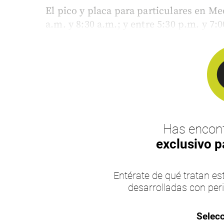
El pico y placa para particulares en Med
a.m. y 8:30 a.m.; y entre 5:30 p.m. y 7:0
Has encont
exclusivo p
Entérate de qué tratan 
desarrolladas con per
Selecc