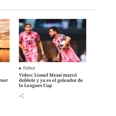
Fútbol
Video: Lionel Messi marcó
imer
doblete y ya es el goleador de
la Leagues Cup
share