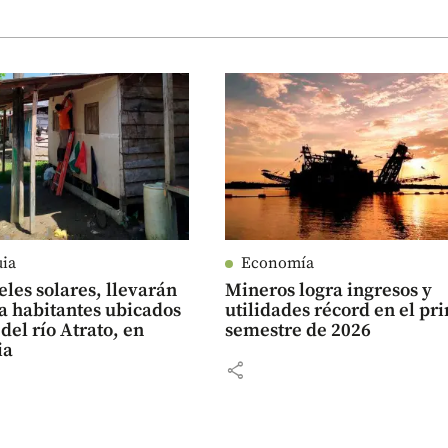
uia
Economía
les solares, llevarán
Mineros logra ingresos y
a habitantes ubicados
utilidades récord en el pr
 del río Atrato, en
semestre de 2026
ia
share