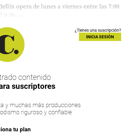
ellín opera de lunes a viernes entre las 7:00
0 p.m. ...
¿Tienes una suscripción?
INICIA SESIÓN
rado contenido
ara suscriptores
esta y muchas más producciones
iodismo riguroso y confiable
iona tu plan