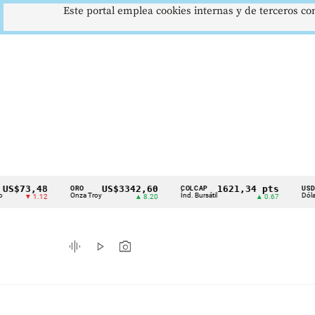
Este portal emplea cookies internas y de terceros con
3,48
US$3342,60
1621,34 pts
$4
ORO
COLCAP
USD/COP
Cintillo
Onza Troy
Índ. Bursátil
Dólar Spot
 1.12
▲ 8.20
▲ 0.67
▲
de
indicadores
graphic_eq
play_arrow
photo_camera
económicos
Colombia