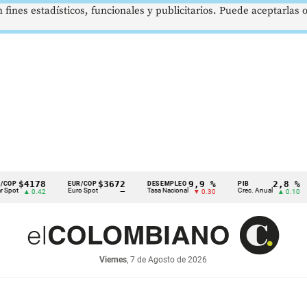
 fines estadísticos, funcionales y publicitarios. Puede aceptarlas
178
$3672
9,9 %
2,8 %
EUR/COP
DESEMPLEO
PIB
TR
Euro Spot
Tasa Nacional
Crec. Anual
Tasa
 0.42
—
▼ 0.30
▲ 0.10
Viernes
, 7 de Agosto de 2026