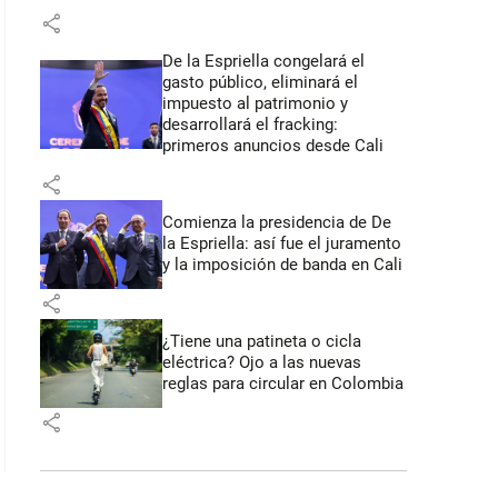
share
De la Espriella congelará el
gasto público, eliminará el
impuesto al patrimonio y
desarrollará el fracking:
primeros anuncios desde Cali
share
Comienza la presidencia de De
la Espriella: así fue el juramento
y la imposición de banda en Cali
share
¿Tiene una patineta o cicla
eléctrica? Ojo a las nuevas
reglas para circular en Colombia
share