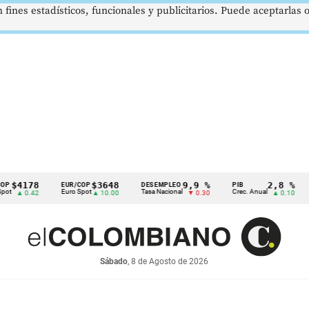
 fines estadísticos, funcionales y publicitarios. Puede aceptarlas
178
$3648
9,9 %
2,8 %
EUR/COP
DESEMPLEO
PIB
TRM
Euro Spot
Tasa Nacional
Crec. Anual
Tasa 
0.42
▲ 10.00
▼ 0.30
▲ 0.10
Sábado
, 8 de Agosto de 2026