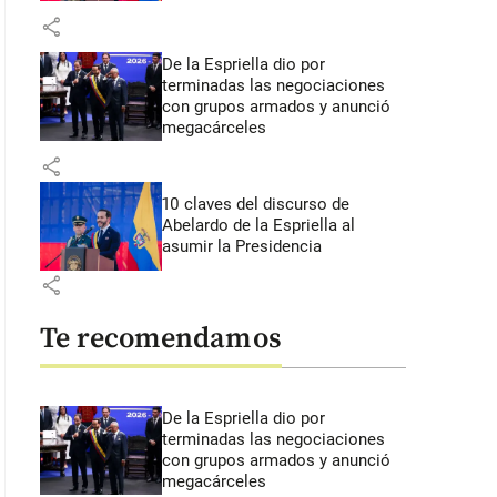
share
De la Espriella dio por
terminadas las negociaciones
con grupos armados y anunció
megacárceles
share
10 claves del discurso de
Abelardo de la Espriella al
asumir la Presidencia
share
Te recomendamos
De la Espriella dio por
terminadas las negociaciones
con grupos armados y anunció
megacárceles