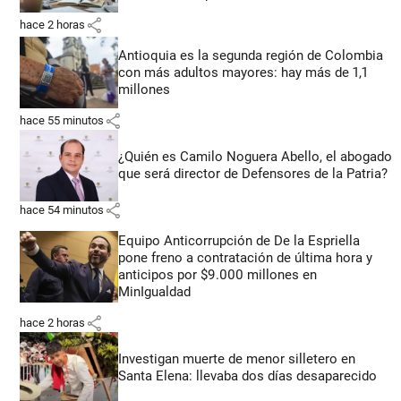
share
hace 2 horas
Antioquia es la segunda región de Colombia
con más adultos mayores: hay más de 1,1
millones
share
hace 55 minutos
¿Quién es Camilo Noguera Abello, el abogado
que será director de Defensores de la Patria?
share
hace 54 minutos
Equipo Anticorrupción de De la Espriella
pone freno a contratación de última hora y
anticipos por $9.000 millones en
MinIgualdad
share
hace 2 horas
Investigan muerte de menor silletero en
Santa Elena: llevaba dos días desaparecido