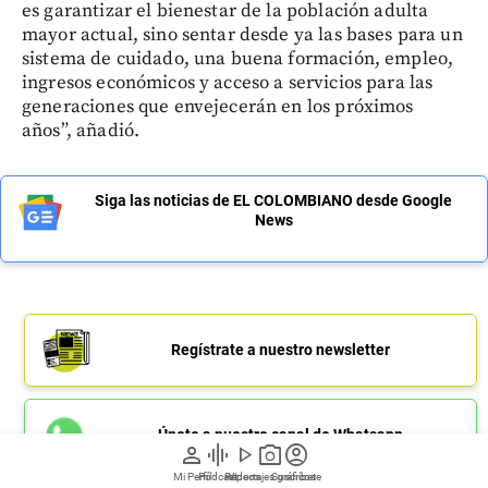
es garantizar el bienestar de la población adulta
mayor actual, sino sentar desde ya las bases para un
sistema de cuidado, una buena formación, empleo,
ingresos económicos y acceso a servicios para las
generaciones que envejecerán en los próximos
años”, añadió.
Siga las noticias de EL COLOMBIANO desde Google
News
Regístrate a nuestro newsletter
Únete a nuestro canal de Whatsapp
person
graphic_eq
play_arrow
photo_camera
account_circle
Mi Perfil
Pódcast
Reportajes gráficos
Videos
Suscríbete