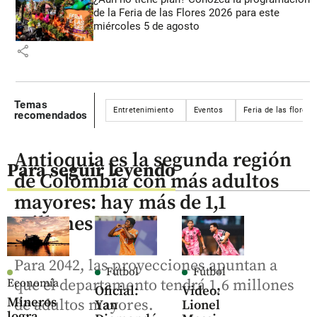
de la Feria de las Flores 2026 para este
miércoles 5 de agosto
share
Temas
Entretenimiento
Eventos
Feria de las flores
recomendados
Antioquia es la segunda región
Para seguir leyendo
de Colombia con más adultos
mayores: hay más de 1,1
millones
Para 2042, las proyecciones apuntan a
Fútbol
Fútbol
que el departamento tendrá 1,6 millones
Economía
Oficial:
Video:
Mineros
de adultos mayores.
Yan
Lionel
logra