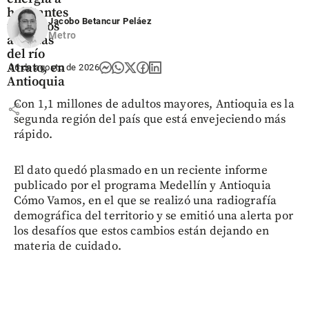
habitantes
Jacobo Betancur Peláez
ubicados
Metro
a orillas
del río
Atrato, en
06 de agosto de 2026
Antioquia
Con 1,1 millones de adultos mayores, Antioquia es la
share
segunda región del país que está envejeciendo más
rápido.
El dato quedó plasmado en un reciente informe
publicado por el programa Medellín y Antioquia
Cómo Vamos, en el que se realizó una radiografía
demográfica del territorio y se emitió una alerta por
los desafíos que estos cambios están dejando en
materia de cuidado.