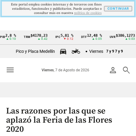
Este portal emplea cookies internas y de terceros con fines
estadísticos, funcionales y publicitarios. Puede aceptarlas o
CONTINUAR
consultar más en nuestra
politica de cookies
8 %
$4178,23
5,81 %
12,48 %
$386,1273
TRM
IPC
DTF
UVR
S
Cintillo
0.10
▲ 0.42
▼ 0.12
▲ 0.05
▲ 0.03
de
Pico y Placa Medellín
Viernes
7 y 9
7 y 9
indicadores
económicos
menu
person
search
Viernes
, 7 de Agosto de 2026
Colombia
Las razones por las que se
aplazó la Feria de las Flores
2020