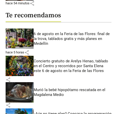
share
hace 54 minutos
Te recomendamos
6 de agosto en la Feria de las Flores: final de
la trova, tablados gratis y más planes en
Medellín
share
hace 5 horas
Concierto gratuito de Arelys Henao, tablado
en el Centro y recorridos por Santa Elena
este 6 de agosto en la Feria de las Flores
share
Murió la bebé hipopótamo rescatada en el
Magdalena Medio
share
¿Aún no tiene plan? Conozca la programación