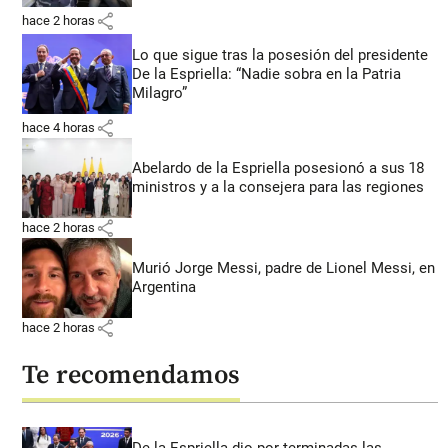
share
hace 2 horas
Lo que sigue tras la posesión del presidente
De la Espriella: “Nadie sobra en la Patria
Milagro”
share
hace 4 horas
Abelardo de la Espriella posesionó a sus 18
ministros y a la consejera para las regiones
share
hace 2 horas
Murió Jorge Messi, padre de Lionel Messi, en
Argentina
share
hace 2 horas
Te recomendamos
De la Espriella dio por terminadas las