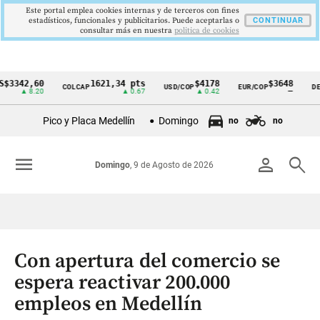
Este portal emplea cookies internas y de terceros con fines
estadísticos, funcionales y publicitarios. Puede aceptarlas o
CONTINUAR
consultar más en nuestra
politica de cookies
2,60
1621,34 pts
$4178
$3648
COLCAP
USD/COP
EUR/COP
DESEMPL
Cintillo
 8.20
▲ 0.67
▲ 0.42
—
de
Pico y Placa Medellín
Domingo
no
no
indicadores
económicos
menu
person
search
Domingo
, 9 de Agosto de 2026
Colombia
Con apertura del comercio se
espera reactivar 200.000
empleos en Medellín