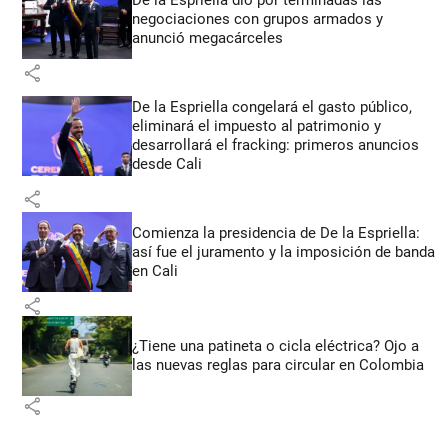
negociaciones con grupos armados y
anunció megacárceles
share
De la Espriella congelará el gasto público,
eliminará el impuesto al patrimonio y
desarrollará el fracking: primeros anuncios
desde Cali
share
Comienza la presidencia de De la Espriella:
así fue el juramento y la imposición de banda
en Cali
share
¿Tiene una patineta o cicla eléctrica? Ojo a
las nuevas reglas para circular en Colombia
share