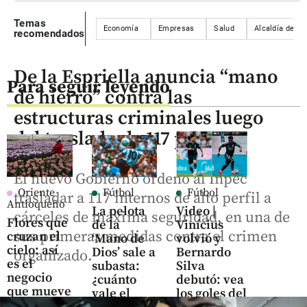
Temas
Economía
Empresas
Salud
Alcaldía de Me
recomendados
De la Espriella anuncia “mano
Para seguir leyendo
de hierro” contra las
estructuras criminales luego
del traslado de 117 presos
El nuevo Gobierno ordenó al Inpec
Oriente
Fútbol
Fútbol
trasladar a 117 internos de alto perfil a
Antioqueño
La pelota
Video |
cárceles de máxima seguridad, en una de
Flores que
de la
Vinícius
sus primeras medidas contra el crimen
cruzan el
‘Mano de
volvió y
cielo: así
Dios’ sale a
Bernardo
organizado.
es el
subasta:
Silva
negocio
¿cuánto
debutó: vea
que mueve
vale el
los goles del
US$ 380