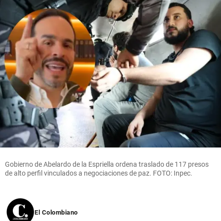
histórico
Real
millones
balón de
Madrid ante
en el
Maradona?
Ferencvaros
Oriente
antioqueño
share
share
share
Cita
Textual
share
Gobierno de Abelardo de la Espriella ordena traslado de 117 presos
de alto perfil vinculados a negociaciones de paz. FOTO: Inpec.
El Colombiano