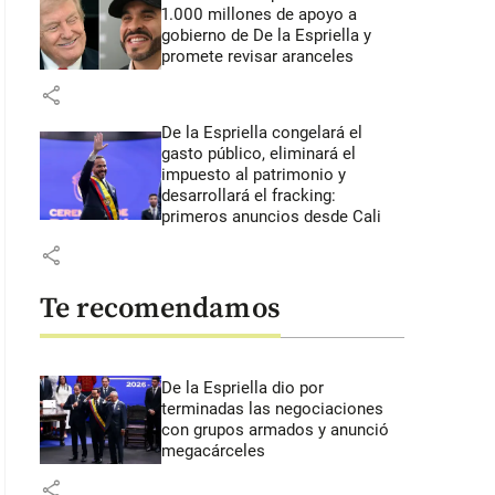
1.000 millones de apoyo a
gobierno de De la Espriella y
promete revisar aranceles
share
De la Espriella congelará el
gasto público, eliminará el
impuesto al patrimonio y
desarrollará el fracking:
primeros anuncios desde Cali
share
Te recomendamos
De la Espriella dio por
terminadas las negociaciones
con grupos armados y anunció
megacárceles
share