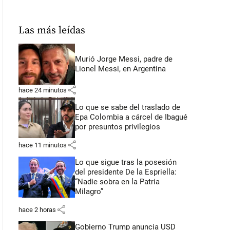
Las más leídas
Murió Jorge Messi, padre de
Lionel Messi, en Argentina
share
hace 24 minutos
Lo que se sabe del traslado de
Epa Colombia a cárcel de Ibagué
por presuntos privilegios
share
hace 11 minutos
Lo que sigue tras la posesión
del presidente De la Espriella:
“Nadie sobra en la Patria
Milagro”
share
hace 2 horas
Gobierno Trump anuncia USD