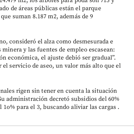
4.479 m2; los árboles para poda son 715 y
vado de áreas públicas están el parque
, que suman 8.187 m2, además de 9
no, consideró el alza como desmesurada e
s minera y las fuentes de empleo escasean:
ón económica, el ajuste debió ser gradual”.
el servicio de aseo, un valor más alto que el
nales rigen sin tener en cuenta la situación
Su administración decretó subsidios del 60%
el 1o% para el 3, buscando aliviar las cargas .