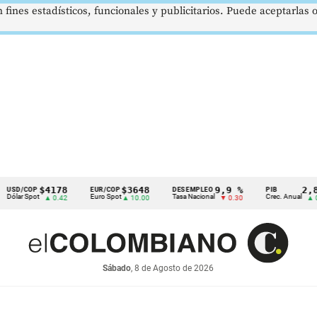
 fines estadísticos, funcionales y publicitarios. Puede aceptarlas
$4178
$3648
9,9 %
2,8 %
P
EUR/COP
DESEMPLEO
PIB
ot
Euro Spot
Tasa Nacional
Crec. Anual
▲ 0.42
▲ 10.00
▼ 0.30
▲ 0.10
Sábado
, 8 de Agosto de 2026