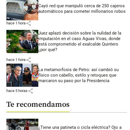
Cayó red que manipuló cerca de 250 cajeros
automáticos para cometer millonarios robos
share
hace 1 hora
Juez aplazó decisión sobre la nulidad de la
imputación en el caso Aguas Vivas, donde
está comprometido el exalcalde Quintero
¿por qué?
share
hace 1 hora
La metamorfosis de Petro: así cambió su
físico con cabello, estilo y retoques que
marcaron su paso por la Presidencia
share
hace 5 horas
Te recomendamos
¿Tiene una patineta o cicla eléctrica? Ojo a