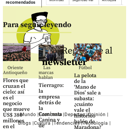
Movilidad
Seguridad vial
Antioquia
En
recomendados
Para seguir leyendo
Regístrate al
newsletter
Oriente
Las
Fútbol
Antioqueño
marcas
La pelota
hablan
Flores que
de la
Tierragro:
cruzan el
‘Mano de
la
cielo: así
Dios’ sale a
empresa
es el
subasta:
detrás de
negocio
¿cuánto
la
que mueve
vale el
Caminata
US$ 380
Mundo
Economía
Deportes
Opinión
histórico
Canina y
millones
balón de
Blogs
Cultura
Tendencias
Tecnología
de
en el
Maradona?