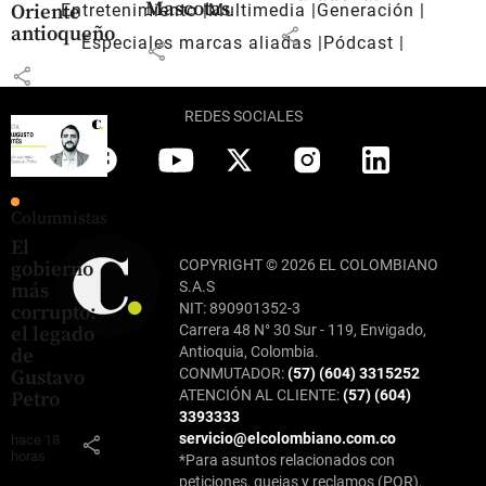
Mascotas
Oriente
Entretenimiento
Multimedia
Generación
antioqueño
share
Especiales marcas aliadas
Pódcast
share
share
REDES SOCIALES
Columnistas
El
COPYRIGHT © 2026 EL COLOMBIANO
gobierno
S.A.S
más
NIT: 890901352-3
corrupto:
Carrera 48 N° 30 Sur - 119, Envigado,
el legado
Antioquia, Colombia.
de
CONMUTADOR:
(57) (604) 3315252
Gustavo
ATENCIÓN AL CLIENTE:
(57) (604)
Petro
3393333
servicio@elcolombiano.com.co
hace 18
share
horas
*Para asuntos relacionados con
peticiones, quejas y reclamos (PQR),