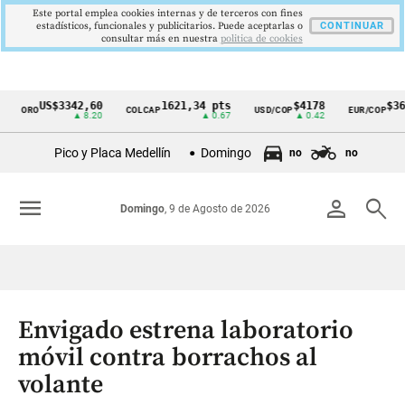
Este portal emplea cookies internas y de terceros con fines
estadísticos, funcionales y publicitarios. Puede aceptarlas o
CONTINUAR
consultar más en nuestra
politica de cookies
US$3342,60
1621,34 pts
$4178
$364
ORO
COLCAP
USD/COP
EUR/COP
Cintillo
▲ 8.20
▲ 0.67
▲ 0.42
de
Pico y Placa Medellín
Domingo
no
no
indicadores
económicos
menu
person
search
Domingo
, 9 de Agosto de 2026
Colombia
Envigado estrena laboratorio
móvil contra borrachos al
volante