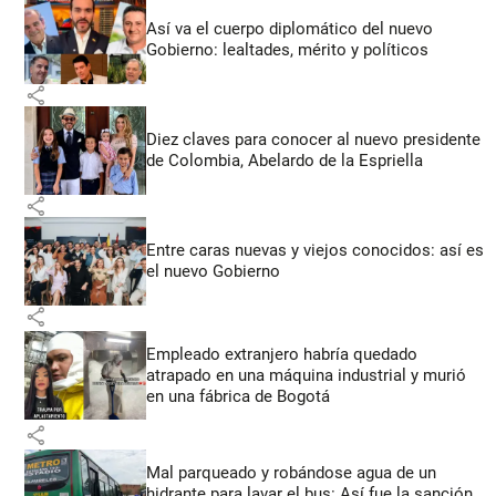
Así va el cuerpo diplomático del nuevo
Gobierno: lealtades, mérito y políticos
share
Diez claves para conocer al nuevo presidente
de Colombia, Abelardo de la Espriella
share
Entre caras nuevas y viejos conocidos: así es
el nuevo Gobierno
share
Empleado extranjero habría quedado
atrapado en una máquina industrial y murió
en una fábrica de Bogotá
share
Mal parqueado y robándose agua de un
hidrante para lavar el bus: Así fue la sanción