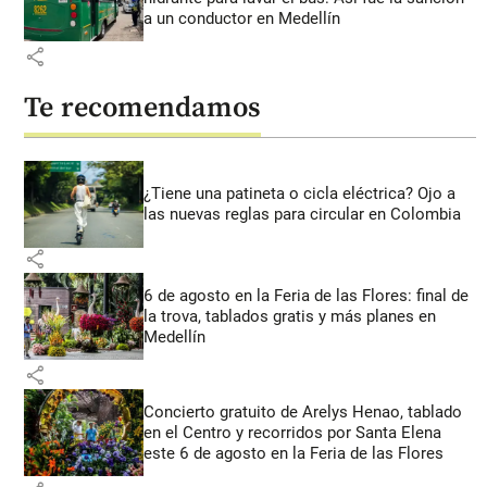
a un conductor en Medellín
share
Te recomendamos
¿Tiene una patineta o cicla eléctrica? Ojo a
las nuevas reglas para circular en Colombia
share
6 de agosto en la Feria de las Flores: final de
la trova, tablados gratis y más planes en
Medellín
share
Concierto gratuito de Arelys Henao, tablado
en el Centro y recorridos por Santa Elena
este 6 de agosto en la Feria de las Flores