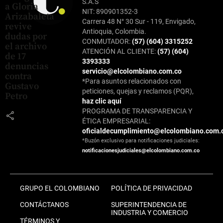
S.A.S
a Gloria
NIT: 890901352-3
Arizabaleta
Carrera 48 N° 30 Sur - 119, Envigado,
revive
Antioquia, Colombia.
dudas por
CONMUTADOR:
(57) (604) 3315252
el archivo
ATENCIÓN AL CLIENTE:
(57) (604)
de 17
3393333
denuncias
servicio@elcolombiano.com.co
contra
*Para asuntos relacionados con
Gustavo
peticiones, quejas y reclamos (PQR),
Petro
haz clic aquí
PROGRAMA DE TRANSPARENCIA Y
share
ÉTICA EMPRESARIAL:
oficialdecumplimiento@elcolombiano.com.
*Buzón exclusivo para notificaciones judiciales:
notificacionesjudiciales@elcolombiano.com.co
GRUPO EL COLOMBIANO
POLÍTICA DE PRIVACIDAD
CONTÁCTANOS
SUPERINTENDENCIA DE
INDUSTRIA Y COMERCIO
TÉRMINOS Y