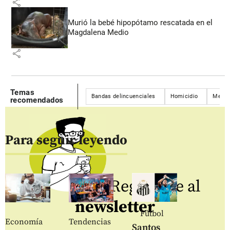
share
Murió la bebé hipopótamo rescatada en el
Magdalena Medio
share
Temas
Bandas delincuenciales
Homicidio
Medel
recomendados
Para seguir leyendo
Regístrate al
newsletter
Fútbol
Economía
Tendencias
Santos