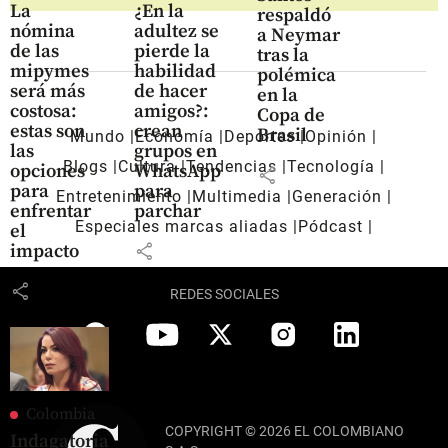
La
¿En la
respaldó
nómina
adultez se
a Neymar
de las
pierde la
tras la
mipymes
habilidad
polémica
será más
de hacer
en la
costosa:
amigos?:
Copa de
estas son
crean
Brasil
Mundo
Economía
Deportes
Opinión
las
grupos en
Blogs
Cultura
Tendencias
Tecnología
opciones
WhatsApp
share
para
para
Entretenimiento
Multimedia
Generación
enfrentar
parchar
Especiales marcas aliadas
Pódcast
el
share
impacto
share
REDES SOCIALES
Colombia
COPYRIGHT © 2026 EL COLOMBIANO
Indagatoria