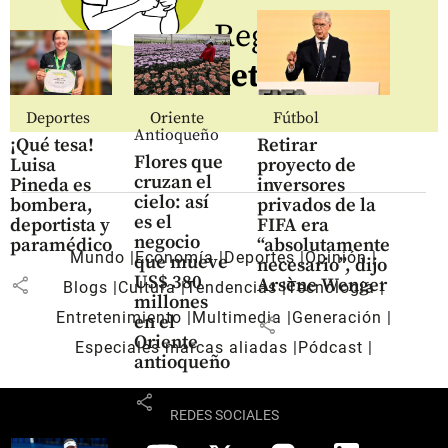
Regístrate al
newsletter
Deportes
Oriente
Fútbol
Antioqueño
¡Qué tesa!
Retirar
Flores que
Luisa
proyecto de
cruzan el
Pineda es
inversores
cielo: así
bombera,
privados de la
es el
deportista y
FIFA era
negocio
paramédico
“absolutamente
Mundo
Economía
Deportes
Opinión
que mueve
necesario”, dijo
US$ 380
share
Arsène Wenger
Blogs
Cultura
Tendencias
Tecnología
millones
Entretenimiento
Multimedia
Generación
en el
share
Oriente
Especiales marcas aliadas
Pódcast
antioqueño
share
REDES SOCIALES