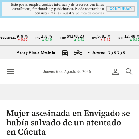
Este portal emplea cookies internas y de terceros con fines
estadísticos, funcionales y publicitarios. Puede aceptarlas o
CONTINUAR
consultar más en nuestra
politica de cookies
9,9 %
2,8 %
$4178,23
5,81 %
12,48 %
SEMPLEO
PIB
TRM
IPC
DTF
Cintillo
▼ 0.30
▲ 0.10
▲ 0.42
▼ 0.12
▲ 0.05
de
Pico y Placa Medellín
Jueves
3 y 6
3 y 6
indicadores
económicos
menu
person
search
Jueves
, 6 de Agosto de 2026
Colombia
Mujer asesinada en Envigado se
había salvado de un atentado
en Cúcuta