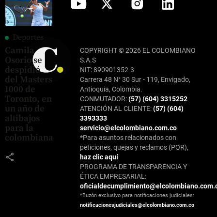
Deportes
Camila
COPYRIGHT © 2026 EL COLOMBIANO
Osorio se
S.A.S
despidió
NIT: 890901352-3
del Masters
Carrera 48 N° 30 Sur - 119, Envigado,
1000 de
Antioquia, Colombia.
Toronto, en
CONMUTADOR:
(57) (604) 3315252
un año de
ATENCIÓN AL CLIENTE:
(57) (604)
altibajos
3393333
para la
servicio@elcolombiano.com.co
colombiana
*Para asuntos relacionados con
peticiones, quejas y reclamos (PQR),
share
haz clic aquí
PROGRAMA DE TRANSPARENCIA Y
ÉTICA EMPRESARIAL:
oficialdecumplimiento@elcolombiano.com.
*Buzón exclusivo para notificaciones judiciales:
notificacionesjudiciales@elcolombiano.com.co