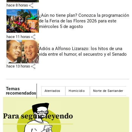
share
hace 8 horas
¿Aún no tiene plan? Conozca la programación
de la Feria de las Flores 2026 para este
miércoles 5 de agosto
share
hace 11 horas
Adiós a Alfonso Lizarazo: los hitos de una
vida entre el humor, el secuestro y el Senado
share
hace 13 horas
Temas
Atentados
Homicidio
Norte de Santander
recomendados
Para seguir leyendo