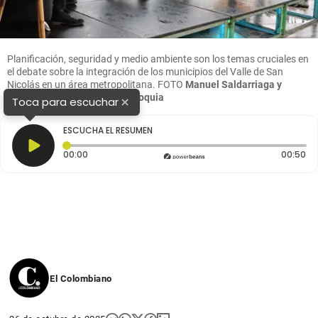
Planificación, seguridad y medio ambiente son los temas cruciales en
el debate sobre la integración de los municipios del Valle de San
Nicolás en un área metropolitana.
FOTO
Manuel Saldarriaga y
cortesía Gobernación de Antioquia
×
Toca para escuchar
ESCUCHA EL RESUMEN
Tiempo transcurrido: 0 segundos
Du
00:00
00:50
El Colombiano