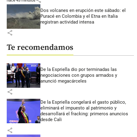
share
hace 43 minutos
Dos volcanes en erupción este sábado: el
Puracé en Colombia y el Etna en Italia
registran actividad intensa
share
Te recomendamos
De la Espriella dio por terminadas las
negociaciones con grupos armados y
anunció megacárceles
share
De la Espriella congelará el gasto público,
eliminará el impuesto al patrimonio y
desarrollará el fracking: primeros anuncios
desde Cali
share