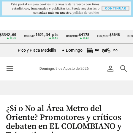
Este portal emplea cookies internas y de terceros con fines
estadísticos, funcionales y publicitarios. Puede aceptarlas o
CONTINUAR
consultar más en nuestra
politica de cookies
,60
1621,34 pts
$4178
$3648
COLCAP
USD/COP
EUR/COP
DESEMPLE
Cintillo
8.20
▲ 0.67
▲ 0.42
—
de
Pico y Placa Medellín
Domingo
no
no
indicadores
económicos
menu
person
search
Domingo
, 9 de Agosto de 2026
Colombia
¿Sí o No al Área Metro del
Oriente? Promotores y críticos
debaten en EL COLOMBIANO y