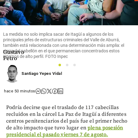
Columnistas
El
gobierno
más
corrupto:
La medida no solo implica sacar de Itagüí a algunos de los
el legado
principales jefes de estructuras criminales del Valle de Aburrá,
de
también está relacionada con una determinación más amplia: el
cierre del pabellón en el que permanecían concentrados estos
Gustavo
internos de alto perfil. FOTO Inpec
Petro
1
2
3
share
Santiago Yepes Vidal
hace 50 minutos
Podría decirse que el traslado de 117 cabecillas
recluidos en la cárcel La Paz de Itagüí a diferentes
centros penitenciarios del país fue el primer hecho
de alto impacto que tuvo lugar en
plena posesión
presidencial el pasado viernes 7 de agosto.