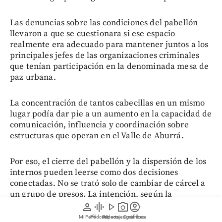
Las denuncias sobre las condiciones del pabellón
llevaron a que se cuestionara si ese espacio
realmente era adecuado para mantener juntos a los
principales jefes de las organizaciones criminales
que tenían participación en la denominada mesa de
paz urbana.
La concentración de tantos cabecillas en un mismo
lugar podía dar pie a un aumento en la capacidad de
comunicación, influencia y coordinación sobre
estructuras que operan en el Valle de Aburrá.
Por eso, el cierre del pabellón y la dispersión de los
internos pueden leerse como dos decisiones
conectadas. No se trató solo de cambiar de cárcel a
un grupo de presos. La intención, según la
explicación oficial, es evitar que los jefes de alto
person
graphic_eq
play_arrow
photo_camera
account_circle
perfil continúen concentrados en un mismo espacio
Mi Perfil
Pódcast
Reportajes gráficos
Videos
Suscríbete