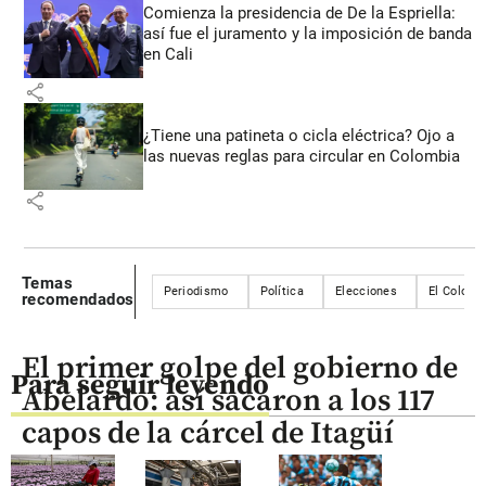
Comienza la presidencia de De la Espriella:
así fue el juramento y la imposición de banda
en Cali
share
¿Tiene una patineta o cicla eléctrica? Ojo a
las nuevas reglas para circular en Colombia
share
Temas
Periodismo
Política
Elecciones
El Colomb
recomendados
El primer golpe del gobierno de
Para seguir leyendo
Abelardo: así sacaron a los 117
capos de la cárcel de Itagüí