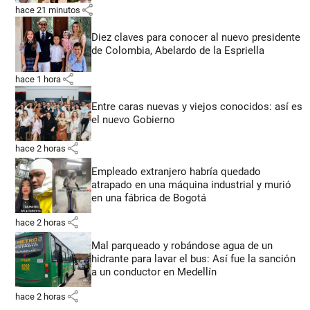
share
hace 21 minutos
Diez claves para conocer al nuevo presidente
de Colombia, Abelardo de la Espriella
share
hace 1 hora
Entre caras nuevas y viejos conocidos: así es
el nuevo Gobierno
share
hace 2 horas
Empleado extranjero habría quedado
atrapado en una máquina industrial y murió
en una fábrica de Bogotá
share
hace 2 horas
Mal parqueado y robándose agua de un
hidrante para lavar el bus: Así fue la sanción
a un conductor en Medellín
share
hace 2 horas