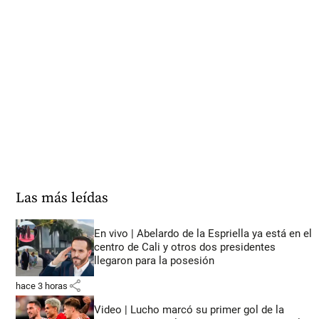
Las más leídas
En vivo | Abelardo de la Espriella ya está en el
centro de Cali y otros dos presidentes
llegaron para la posesión
share
hace 3 horas
Video | Lucho marcó su primer gol de la