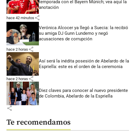
temporada con el Bayern Múnich; vea aquí la
anotación
share
hace 42 minutos
Verónica Alcocer ya llegó a Suecia: la recibió
su amiga DJ Gunn Lundemo y negó
acusaciones de corrupción
share
hace 2 horas
Así será la inédita posesión de Abelardo de la
Espriella: este es el orden de la ceremonia
share
hace 2 horas
Diez claves para conocer al nuevo presidente
de Colombia, Abelardo de la Espriella
share
Te recomendamos