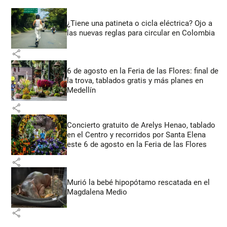
¿Tiene una patineta o cicla eléctrica? Ojo a
las nuevas reglas para circular en Colombia
share
6 de agosto en la Feria de las Flores: final de
la trova, tablados gratis y más planes en
Medellín
share
Concierto gratuito de Arelys Henao, tablado
en el Centro y recorridos por Santa Elena
este 6 de agosto en la Feria de las Flores
share
Murió la bebé hipopótamo rescatada en el
Magdalena Medio
share