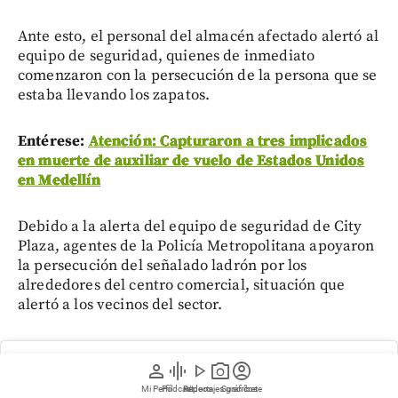
Ante esto, el personal del almacén afectado alertó al
equipo de seguridad, quienes de inmediato
comenzaron con la persecución de la persona que se
estaba llevando los zapatos.
Entérese:
Atención: Capturaron a tres implicados
en muerte de auxiliar de vuelo de Estados Unidos
en Medellín
Debido a la alerta del equipo de seguridad de City
Plaza, agentes de la Policía Metropolitana apoyaron
la persecución del señalado ladrón por los
alrededores del centro comercial, situación que
alertó a los vecinos del sector.
person
graphic_eq
play_arrow
photo_camera
account_circle
Mi Perfil
Pódcast
Reportajes gráficos
Videos
Suscríbete