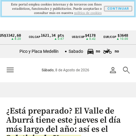
Este portal emplea cookies internas y de terceros con fines
estadísticos, funcionales y publicitarios. Puede aceptarlas o
CONTINUAR
consultar más en nuestra
politica de cookies
42,60
1621,34 pts
$4178
$3648
COLCAP
USD/COP
EUR/COP
DESEM
Cintillo
▲ 8.20
▲ 0.67
▲ 0.42
▲ 10.00
de
Pico y Placa Medellín
Sabado
no
no
indicadores
económicos
menu
person
search
Sábado
, 8 de Agosto de 2026
Colombia
¿Está preparado? El Valle de
Aburrá tiene este jueves el día
más largo del año: así es el