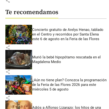
share
Te recomendamos
Concierto gratuito de Arelys Henao, tablado
en el Centro y recorridos por Santa Elena
este 6 de agosto en la Feria de las Flores
share
Murió la bebé hipopótamo rescatada en el
Magdalena Medio
share
¿Aún no tiene plan? Conozca la programación
de la Feria de las Flores 2026 para este
miércoles 5 de agosto
share
Adiós a Alfonso Lizarazo: los hitos de una