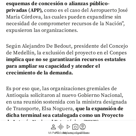
esquemas de concesión o alianzas público-
privadas (APP),
como es el caso del Aeropuerto José
María Córdova, las cuales pueden expandirse sin
necesidad de comprometer recursos de la Nación”,
expusieron las organizaciones.
Según Alejandro De Bedout, presidente del Concejo
de Medellín, la exclusión del proyecto en el Conpes
implica que no se garantizarán recursos estatales
para ampliar su capacidad y atender el
crecimiento de la demanda.
Es por eso que, las organizaciones gremiales de
Antioquia solicitaron al nuevo Gobierno Nacional,
en una reunión sostenida con la ministra designada
de Transporte, Elsa Noguera,
que la expansión de
dicha terminal sea catalogada como un Proyecto
de Interés Nacional Estratégico (PINE) para
person
graphic_eq
play_arrow
photo_camera
account_circle
asegurar su desarrollo.
Mi Perfil
Pódcast
Reportajes gráficos
Videos
Suscríbete