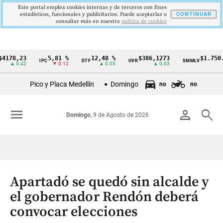
Este portal emplea cookies internas y de terceros con fines
estadísticos, funcionales y publicitarios. Puede aceptarlas o
CONTINUAR
consultar más en nuestra
politica de cookies
,23
5,81 %
12,48 %
$386,1273
$1.750.905
IPC
DTF
UVR
SMMLV
Cintillo
0.42
▼ 0.12
▲ 0.05
▲ 0.03
—
de
Pico y Placa Medellín
Domingo
no
no
indicadores
económicos
menu
person
search
Domingo
, 9 de Agosto de 2026
Colombia
Apartadó se quedó sin alcalde y
el gobernador Rendón deberá
convocar elecciones