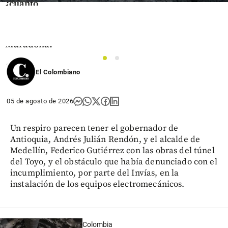
¿cuánto
vale el
histórico
balón de
Maradona?
1
2
share
El Colombiano
05 de agosto de 2026
Un respiro parecen tener el gobernador de
Antioquia, Andrés Julián Rendón, y el alcalde de
Medellín, Federico Gutiérrez con las obras del túnel
del Toyo, y el obstáculo que había denunciado con el
incumplimiento, por parte del Invías, en la
instalación de los equipos electromecánicos.
Colombia