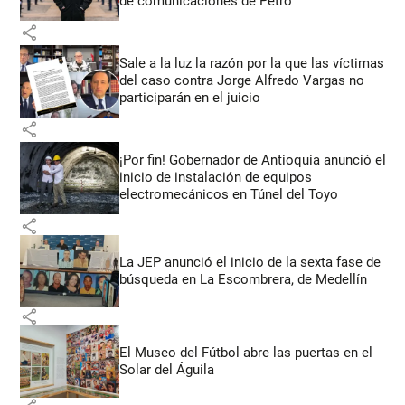
de comunicaciones de Petro
share
Sale a la luz la razón por la que las víctimas
del caso contra Jorge Alfredo Vargas no
participarán en el juicio
share
¡Por fin! Gobernador de Antioquia anunció el
inicio de instalación de equipos
electromecánicos en Túnel del Toyo
share
La JEP anunció el inicio de la sexta fase de
búsqueda en La Escombrera, de Medellín
share
El Museo del Fútbol abre las puertas en el
Solar del Águila