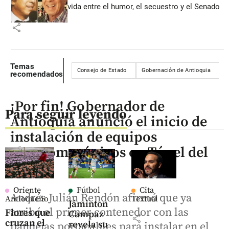
vida entre el humor, el secuestro y el Senado
share
Temas
Consejo de Estado
Gobernación de Antioquia
A
recomendados
¡Por fin! Gobernador de
Para seguir leyendo
Antioquia anunció el inicio de
instalación de equipos
electromecánicos en Túnel del
Toyo
Oriente
Fútbol
Cita
Andrés Julián Rendón afirmó que ya
Antioqueño
Textual
Jáminton
arribó el primer contenedor con las
Flores que
Campaz
share
cruzan el
revela su
bandejas portacables para instalar en el