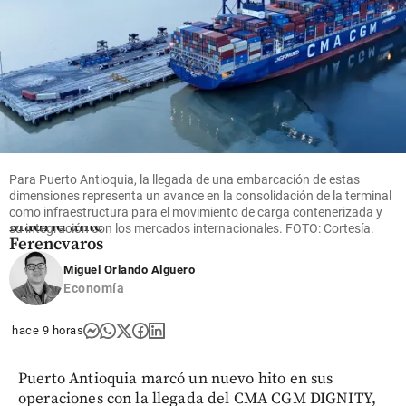
Fútbol
Video |
Vinícius
volvió y
Bernardo
Silva
debutó: vea
Para Puerto Antioquia, la llegada de una embarcación de estas
los goles del
dimensiones representa un avance en la consolidación de la terminal
Real
como infraestructura para el movimiento de carga contenerizada y
Madrid ante
su integración con los mercados internacionales. FOTO: Cortesía.
Ferencvaros
Miguel Orlando Alguero
share
Economía
hace 9 horas
Puerto Antioquia marcó un nuevo hito en sus
operaciones con la llegada del CMA CGM DIGNITY,