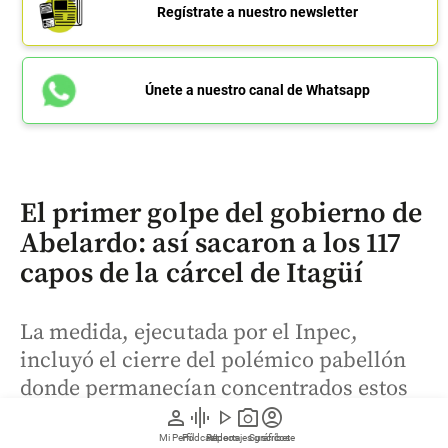
Regístrate a nuestro newsletter
Únete a nuestro canal de Whatsapp
El primer golpe del gobierno de
Abelardo: así sacaron a los 117
capos de la cárcel de Itagüí
La medida, ejecutada por el Inpec,
incluyó el cierre del polémico pabellón
donde permanecían concentrados estos
internos, espacio que había sido
person
graphic_eq
play_arrow
photo_camera
account_circle
cuestionado por las condiciones y
Mi Perfil
Pódcast
Reportajes gráficos
Videos
Suscríbete