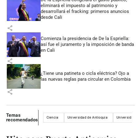
eliminará el impuesto al patrimonio y
desarrollará el fracking: primeros anuncios
desde Cali
share
Comienza la presidencia de De la Espriella:
así fue el juramento y la imposición de banda
en Cali
share
¿Tiene una patineta o cicla eléctrica? Ojo a
las nuevas reglas para circular en Colombia
share
Temas
Ciencia
Universidad de Antioquia
Universidad E
recomendados