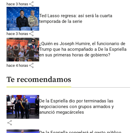
share
hace 3 horas
Ted Lasso regresa: así será la cuarta
temporada de la serie
share
hace 3 horas
¿Quién es Joseph Humire, el funcionario de
Trump que ha acompañado a De la Espriella
en sus primeras horas de gobierno?
share
hace 4 horas
Te recomendamos
De la Espriella dio por terminadas las
negociaciones con grupos armados y
anunció megacárceles
share
De la Espriella congelará el gasto público,