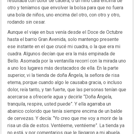
resultaba con dolor de cadera, o un niño caía encima de
otro y teníamos que envolver la bolsa para que no fuera
una bola de niños, uno encima del otro, con otro y otro,
rodando sin cesar.
Aunque el viaje en bus venía desde el Doce de Octubre
hasta el barrio Gran Avenida, solo mantengo presente
ese instante en el que crucé mi cuadra, o la que era mi
cuadra. Algunos decían que era la más empinada de
Bello. Asomada por la ventanilla recorrí con la mirada uno
a uno los lugares más destacados de ella. En la parte
superior, vi la tienda de doña Ángela, la señora de risa
eterna, porque cuando algo le causaba gracia, o incluso
dolor, reía tanto, y tan fuerte, que las personas tenían que
acercarse a ofrecerle agua y decirle “Doña Ángela,
tranquila, respire, usted puede”. Y ella agarraba un
abanico colorido que tenía siempre encima de un balde
de cervezas. Y decía: “Yo creo que me voy a morir de la
risa un día de estos. Ventéeme, ventéeme”. La tienda ya
no está, y por comentarios que le llegaron a mi abuela,