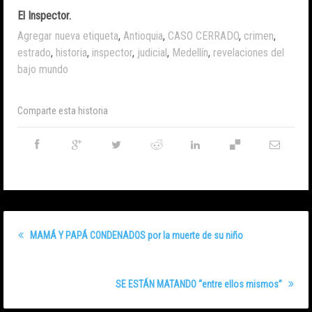
El Inspector.
Agregar nueva etiqueta
,
Antioquia
,
CASO CERRADO
,
crimen
,
estrado
,
historia
,
inspector
,
judicial
,
Medellín
,
revelaciones del
bajo mundo
Comparte esta historia
MAMÁ Y PAPÁ CONDENADOS por la muerte de su niño
SE ESTÁN MATANDO “entre ellos mismos”