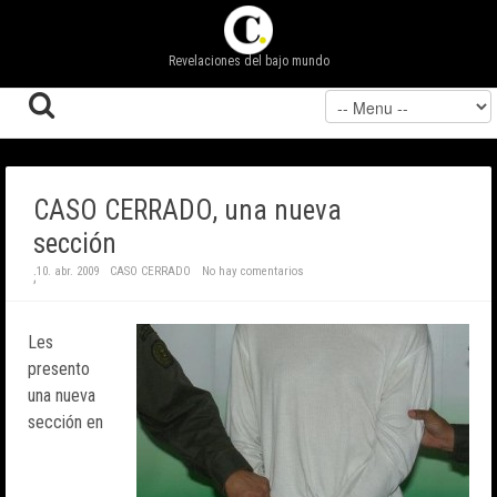
Revelaciones del bajo mundo
CASO CERRADO, una nueva
sección
10. abr. 2009
CASO CERRADO
No hay comentarios
;
Les
presento
una nueva
sección en