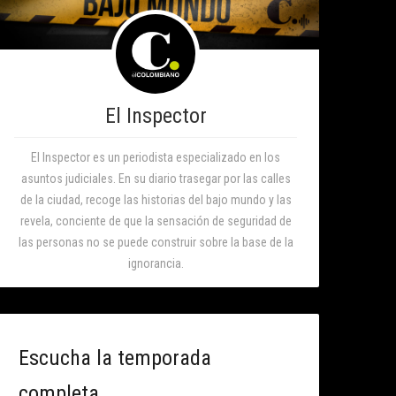
El Inspector
El Inspector es un periodista especializado en los
asuntos judiciales. En su diario trasegar por las calles
de la ciudad, recoge las historias del bajo mundo y las
revela, conciente de que la sensación de seguridad de
las personas no se puede construir sobre la base de la
ignorancia.
Escucha la temporada
completa