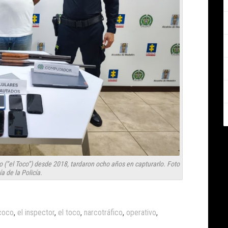
o (“el Toco”) desde 2018, tardaron ocho años en capturarlo. Foto
ía de la Policía.
 coco
,
el inspector
,
el toco
,
narcotráfico
,
operativo
,