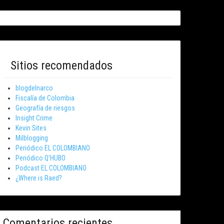
Sitios recomendados
blogdelnarco
Fiscalía de Colombia
Geografía de riesgos
Insight Crime
Kevin Sites
Milblogging
Periódico EL COLOMBIANO
Periódico Q’HUBO
Podcast EL COLOMBIANO
¿Where is Raed?
Comentarios recientes