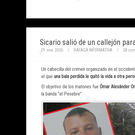
Sicario salió de un callejón pa
29. ene. 2026
/
RÁFAGA INFORMATIVA
/
28 com
;
Un cabecilla del crimen organizado en el occident
el que
una bala perdida le quitó la vida a otra per
El objetivo de los matones fue
Ómar Alexánder Ort
la banda “el Pesebre”.