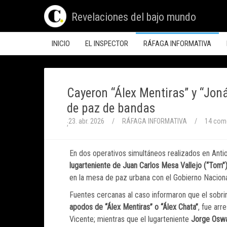
Revelaciones del bajo mundo
INICIO
EL INSPECTOR
RÁFAGA INFORMATIVA
Cayeron “Álex Mentiras” y “Joná
de paz de bandas
23. abr. 2026
/
RÁFAGA INFORMATIVA
/
14 com
;
En dos operativos simultáneos realizados en Antio
lugarteniente de Juan Carlos Mesa Vallejo (“Tom”
en la mesa de paz urbana con el Gobierno Naciona
Fuentes cercanas al caso informaron que el sobri
apodos de “Álex Mentiras” o “Álex Chata”
, fue arr
Vicente; mientras que el lugarteniente
Jorge Oswal