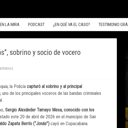
EN LA MIRA
PODCAST
¿EN QUÉ VA EL CASO?
TESTIMONIO GRÁ
s”, sobrino y socio de vocero
entarios
quia, la Policía
capturó al sobrino y al principal
)
, uno de los principales voceros de las bandas criminales
l.
no,
Sergio Alexánder Tamayo Mesa, conocido con los
estado este 20 de abril de 2026 en el municipio de San
do Zapata Berrío (“Jonás”)
cayó en Copacabana.