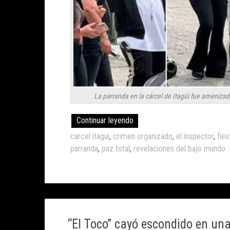
La parranda en la cárcel de Itagüí fue amenizad
Continuar leyendo
carcel itagui
,
crimen organizado
,
el inspector
,
fies
parranda
,
paz total
,
revelaciones del bajo mundo
“El Toco” cayó escondido en una