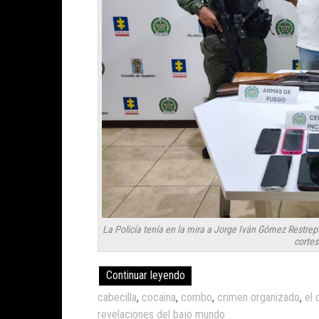
La Policía tenía en la mira a Jorge Iván Gómez Restrep
cortes
Continuar leyendo
cabecilla
,
cocaina
,
combo
,
crimen organizado
,
el
revelaciones del bajo mundo