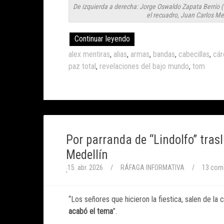
De izquierda a derecha: Jorge Oswaldo Zapata Berrío (
el recuadro, Juan Carlos Mes
Continuar leyendo
alex mentiras
,
alias
,
armas
,
bandas
,
cabecillas
,
cár
paz total
,
revelaciones del bajo mundo
,
tom
Por parranda de “Lindolfo” tras
Medellín
15. abr. 2026
/
RÁFAGA INFORMATIVA
/
13 com
;
“Los señores que hicieron la fiestica, salen de la 
acabó el tema
”.