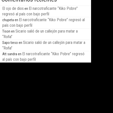
El ojo de dios
El narcotraficante “Kiko Pobre”
en
regresó al país con bajo perfil
El narcotraficante “Kiko Pobre” regresó al
chupeta
en
país con bajo perfil
Sicario salió de un callejón para matar a
Tison
en
“Roña”
Sicario salió de un callejón para matar a
Sapo tieso
en
“Roña”
El narcotraficante “Kiko Pobre” regresó
Att sandra
en
al país con bajo perfil