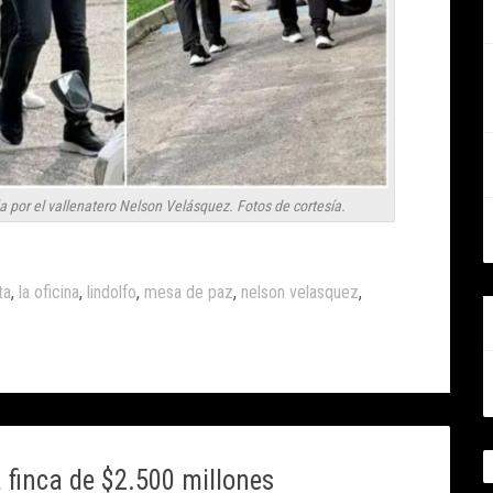
a por el vallenatero Nelson Velásquez. Fotos de cortesía.
ta
,
la oficina
,
lindolfo
,
mesa de paz
,
nelson velasquez
,
 finca de $2.500 millones