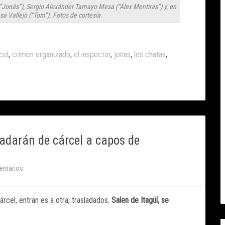
“Jonás”), Sergio Alexánder Tamayo Mesa (“Álex Mentiras”) y, en
a Vallejo (“Tom”). Fotos de cortesía.
cel
,
crimen organizado
,
el inspector
,
jonas
,
los chatas
,
ladarán de cárcel a capos de
entarios
cárcel, entran es a otra, trasladados.
Salen de Itagüí, se