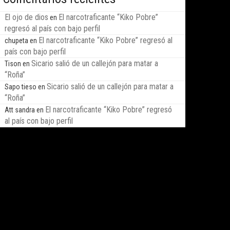
El ojo de dios
El narcotraficante “Kiko Pobre”
en
regresó al país con bajo perfil
El narcotraficante “Kiko Pobre” regresó al
chupeta
en
país con bajo perfil
Sicario salió de un callejón para matar a
Tison
en
“Roña”
Sicario salió de un callejón para matar a
Sapo tieso
en
“Roña”
El narcotraficante “Kiko Pobre” regresó
Att sandra
en
al país con bajo perfil