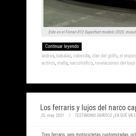
Este es el Ferrari 812 Superfast modelo 2020, incaut
Continuar leyendo
andrea
,
babalao
,
cabecilla
,
clan del golfo
,
el inspe
activos
,
mafia
,
narcotráfico
,
revelaciones del baj
Los ferraris y lujos del narco 
25. may. 2021
/
TESTIMONIO GRÁFICO
¿EN QUÉ VA 
;
Tres ferraris, seis motocicletas customizadas, o