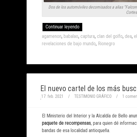
Dos de los automóviles decomisados a alias “Falcon” 
Cortes
Continuar leyendo
agamenon
,
babalao
,
captura
,
clan del golfo
,
dea
,
e
revelaciones de bajo mundo
,
Rionegro
El nuevo cartel de los más busc
17. feb. 2021
/
TESTIMONIO GRÁFICO
/
1 comen
;
El Ministerio del Interior y la Alcaldía de Bello a
paquete de recompensas
, para quien dé informac
bandas de esa localidad antioqueña.