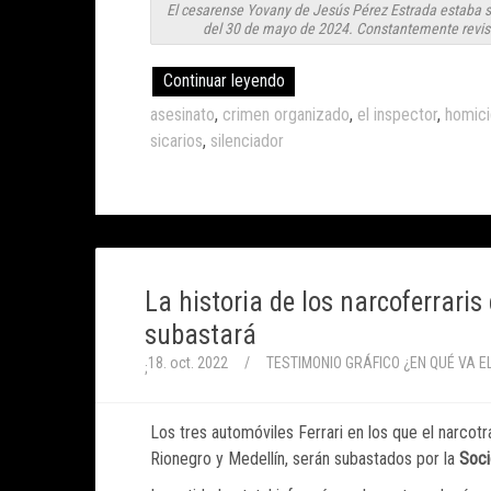
El cesarense Yovany de Jesús Pérez Estrada estaba sol
del 30 de mayo de 2024. Constantemente revis
Continuar leyendo
asesinato
,
crimen organizado
,
el inspector
,
homici
sicarios
,
silenciador
La historia de los narcoferraris
subastará
18. oct. 2022
/
TESTIMONIO GRÁFICO
¿EN QUÉ VA E
;
Los tres automóviles Ferrari en los que el narcotr
Rionegro y Medellín, serán subastados por la
Soci