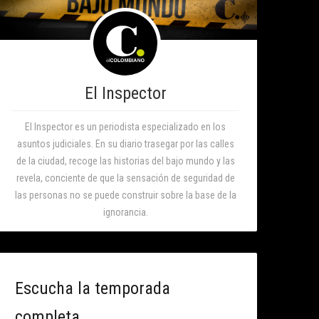
El Inspector
El Inspector es un periodista especializado en los
asuntos judiciales. En su diario trasegar por las calles
de la ciudad, recoge las historias del bajo mundo y las
revela, conciente de que la sensación de seguridad de
las personas no se puede construir sobre la base de la
ignorancia.
Escucha la temporada
completa