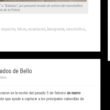
o “Babalao”, por presunto lavado de activos del narcotráfico.
ía de la Policía.
l inspector
,
falcon
,
incautacion
,
llanogrande
,
narcotráfico
,
ados de Bello
tario
nunciaron en la noche del pasado 5 de febrero
un nuevo
ión que ayude a capturar a los principales cabecillas de