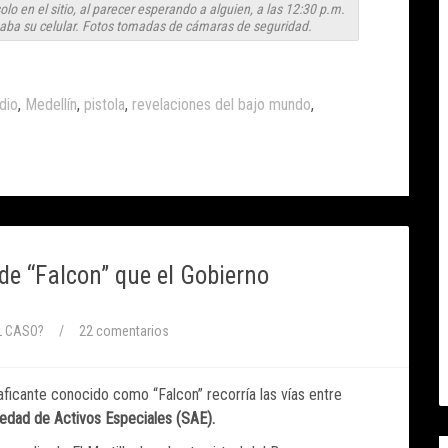
o en el sitio, al parecer esperando a alguien, a las 12:30 p.m.
aba su celular. Fotos tomadas de cámaras de seguridad.
dio
,
Medellín
,
pistola
,
revelaciones del bajo mundo
,
 de “Falcon” que el Gobierno
L CASO?
/
22 comentarios
aficante conocido como “Falcon” recorría las vías entre
edad de Activos Especiales (SAE).