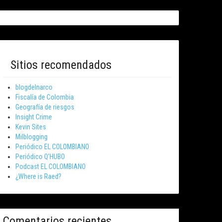
Sitios recomendados
blogdelnarco
Fiscalía de Colombia
Geografía de riesgos
Insight Crime
Kevin Sites
Milblogging
Periódico EL COLOMBIANO
Periódico Q’HUBO
Podcast EL COLOMBIANO
¿Where is Raed?
Comentarios recientes