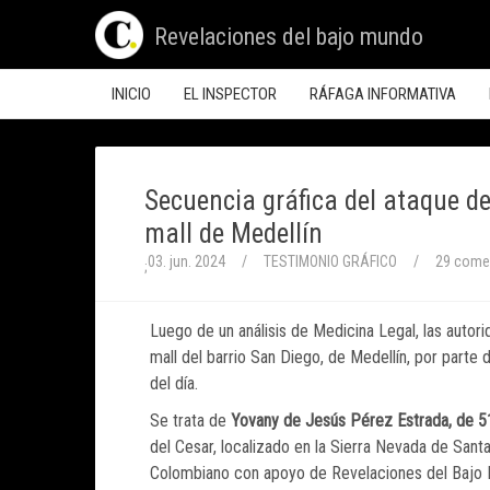
Revelaciones del bajo mundo
INICIO
EL INSPECTOR
RÁFAGA INFORMATIVA
Secuencia gráfica del ataque de
mall de Medellín
03. jun. 2024
/
TESTIMONIO GRÁFICO
/
29 come
;
Luego de un análisis de Medicina Legal, las autori
mall del barrio San Diego, de Medellín, por parte
del día.
Se trata de
Yovany de Jesús Pérez Estrada, de 5
del Cesar, localizado en la Sierra Nevada de Santa
Colombiano con apoyo de Revelaciones del Bajo