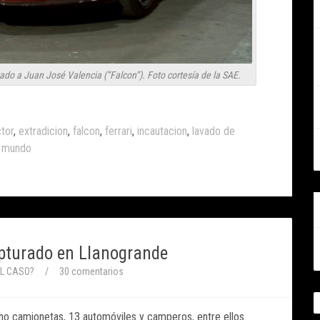
ado a Juan José Valencia (“Falcon”). Foto cortesía de la SAE.
ctor
,
extradicion
,
falcon
,
ferrari
,
incautacion
,
lavado de
o mundo
capturado en Llanogrande
EL CASO?
/
30 comentarios
cho camionetas, 13 automóviles y camperos, entre ellos