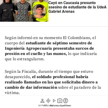
Cayó en Caucasia presunto
asesino de estudiante de la UdeA
Gabriel Arenas
Según informó en su momento El Colombiano, el
cuerpo del
estudiante de séptimo semestre de
Ingeniería Agropecuaria presentaba surcos de
presión en el cuello y las manos,
lo que indicaría
que lo estrangularon.
Según la Fiscalía, durante el tiempo que estuvo
desaparecido,
el soldado profesional habría
realizado llamadas en las que solicitaba dinero a
cambio de dar información
sobre el paradero de la
víctima.
person
graphic_eq
play_arrow
photo_camera
account_circle
Hace tan solo tres días, el gobernador de Antioquia,
Mi Perfil
Pódcast
Reportajes gráficos
Videos
Suscríbete