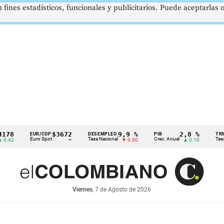
 fines estadísticos, funcionales y publicitarios. Puede aceptarlas
$3672
9,9 %
2,8 %
EUR/COP
DESEMPLEO
PIB
TRM
Euro Spot
Tasa Nacional
Crec. Anual
Tasa Rep. 
—
▼ 0.30
▲ 0.10
Viernes
, 7 de Agosto de 2026