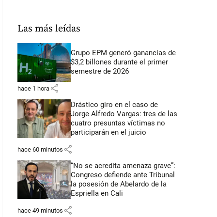
Las más leídas
Grupo EPM generó ganancias de
$3,2 billones durante el primer
semestre de 2026
share
hace 1 hora
Drástico giro en el caso de
Jorge Alfredo Vargas: tres de las
cuatro presuntas víctimas no
participarán en el juicio
share
hace 60 minutos
“No se acredita amenaza grave”:
Congreso defiende ante Tribunal
la posesión de Abelardo de la
Espriella en Cali
share
hace 49 minutos