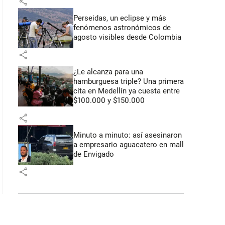
share
Perseidas, un eclipse y más
fenómenos astronómicos de
agosto visibles desde Colombia
share
¿Le alcanza para una
hamburguesa triple? Una primera
cita en Medellín ya cuesta entre
$100.000 y $150.000
share
Minuto a minuto: así asesinaron
a empresario aguacatero en mall
de Envigado
share