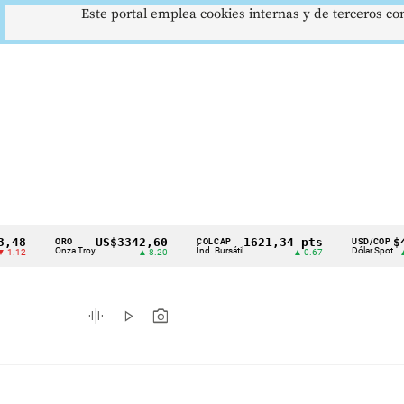
Este portal emplea cookies internas y de terceros con
US$3342,60
1621,34 pts
$4178
ORO
COLCAP
USD/COP
Cintillo
Onza Troy
Índ. Bursátil
Dólar Spot
▲ 8.20
▲ 0.67
▲ 0.42
de
indicadores
graphic_eq
play_arrow
photo_camera
económicos
Colombia