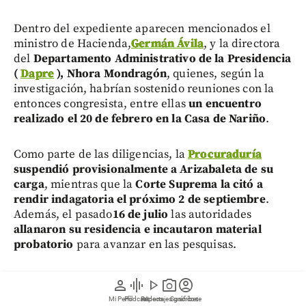
Dentro del expediente aparecen mencionados el
ministro de Hacienda,
Germán Ávila
, y la directora
del
Departamento Administrativo de la Presidencia
(
Dapre
), Nhora Mondragón
, quienes, según la
investigación, habrían sostenido reuniones con la
entonces congresista, entre ellas
un encuentro
realizado el 20 de febrero en la Casa de Nariño
.
Como parte de las diligencias, la
Procuraduría
suspendió provisionalmente a Arizabaleta de su
carga
, mientras que la
Corte Suprema la citó a
rendir indagatoria el próximo 2 de septiembre
.
Además, el pasado
16 de julio
las autoridades
allanaron su residencia e incautaron material
probatorio
para avanzar en las pesquisas.
En contexto:
Corte Suprema abrió investigación a
person
graphic_eq
play_arrow
photo_camera
account_circle
la excongresista Gloria Arizabaleta, quien intentó
Mi Perfil
Pódcast
Reportajes gráficos
Videos
Suscríbete