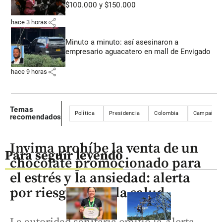
$100.000 y $150.000
share
hace 3 horas
Minuto a minuto: así asesinaron a
empresario aguacatero en mall de Envigado
share
hace 9 horas
Temas
Política
Presidencia
Colombia
Campaña po
recomendados
Invima prohíbe la venta de un
Para seguir leyendo
chocolate promocionado para
el estrés y la ansiedad: alerta
por riesgos para la salud