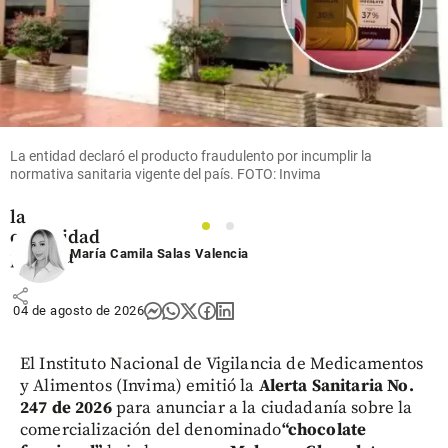
Colombia
Volcán
Puracé:
qué
significa
la alerta
naranja y
por qué
La entidad declaró el producto fraudulento por incumplir la
fue
normativa sanitaria vigente del país. FOTO: Invima
declarada
la
1
2
calamidad
pública
María Camila Salas Valencia
share
04 de agosto de 2026
El Instituto Nacional de Vigilancia de Medicamentos
y Alimentos (Invima) emitió la
Alerta Sanitaria No.
247 de 2026
para anunciar a la ciudadanía sobre la
comercialización del denominado
“chocolate