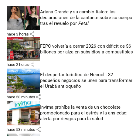
Ariana Grande y su cambio físico: las
declaraciones de la cantante sobre su cuerpo
tras el revuelo por
Petal
share
hace 3 horas
FEPC volvería a cerrar 2026 con déficit de $6
billones por alza en subsidios a combustibles
share
hace 2 horas
El despertar turístico de Necoclí: 32
pequeños negocios se unen para transformar
el Urabá antioqueño
share
hace 58 minutos
Invima prohíbe la venta de un chocolate
promocionado para el estrés y la ansiedad:
alerta por riesgos para la salud
share
hace 53 minutos