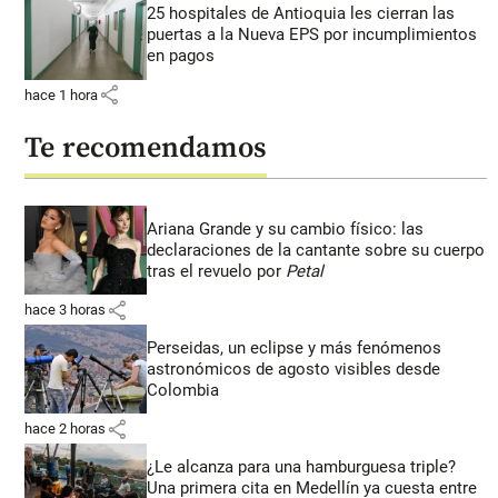
25 hospitales de Antioquia les cierran las
puertas a la Nueva EPS por incumplimientos
en pagos
share
hace 1 hora
Te recomendamos
Ariana Grande y su cambio físico: las
declaraciones de la cantante sobre su cuerpo
tras el revuelo por
Petal
share
hace 3 horas
Perseidas, un eclipse y más fenómenos
astronómicos de agosto visibles desde
Colombia
share
hace 2 horas
¿Le alcanza para una hamburguesa triple?
Una primera cita en Medellín ya cuesta entre