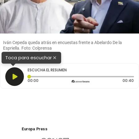
Iván Cepeda queda atrás en encuestas frente a Abelardo De la
Espriella. Foto: Colprensa
×
Toca para escuchar
ESCUCHA EL RESUMEN
Tiempo transcurrido: 0 segundos
Du
00:00
00:40
Europa Press