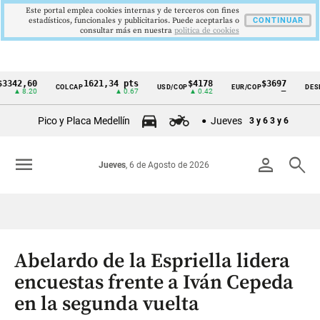
Este portal emplea cookies internas y de terceros con fines
estadísticos, funcionales y publicitarios. Puede aceptarlas o
CONTINUAR
consultar más en nuestra
politica de cookies
,60
1621,34 pts
$4178
$3697
COLCAP
USD/COP
EUR/COP
DESEMPLE
Cintillo
.20
▲ 0.67
▲ 0.42
—
de
Pico y Placa Medellín
Jueves
3 y 6
3 y 6
indicadores
económicos
menu
person
search
Jueves
, 6 de Agosto de 2026
Colombia
Abelardo de la Espriella lidera
encuestas frente a Iván Cepeda
en la segunda vuelta