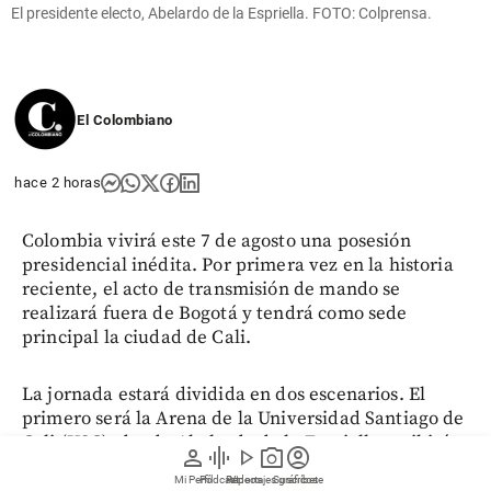
El presidente electo, Abelardo de la Espriella. FOTO: Colprensa.
El Colombiano
hace 2 horas
Colombia vivirá este 7 de agosto una posesión
presidencial inédita. Por primera vez en la historia
reciente, el acto de transmisión de mando se
realizará fuera de Bogotá y tendrá como sede
principal la ciudad de Cali.
La jornada estará dividida en dos escenarios. El
primero será la Arena de la Universidad Santiago de
Cali (USC), donde Abelardo de la Espriella recibirá
person
graphic_eq
play_arrow
photo_camera
account_circle
oficialmente la banda presidencial.
Mi Perfil
Pódcast
Reportajes gráficos
Videos
Suscríbete