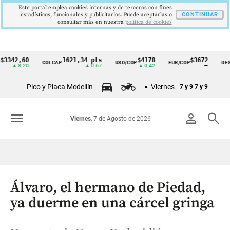
Este portal emplea cookies internas y de terceros con fines
estadísticos, funcionales y publicitarios. Puede aceptarlas o
CONTINUAR
consultar más en nuestra
politica de cookies
,60
1621,34 pts
$4178
$3672
COLCAP
USD/COP
EUR/COP
DESEMPLE
Cintillo
8.20
▲ 0.67
▲ 0.42
—
de
Pico y Placa Medellín
Viernes
7 y 9
7 y 9
indicadores
económicos
menu
person
search
Viernes
, 7 de Agosto de 2026
Colombia
Álvaro, el hermano de Piedad,
ya duerme en una cárcel gringa