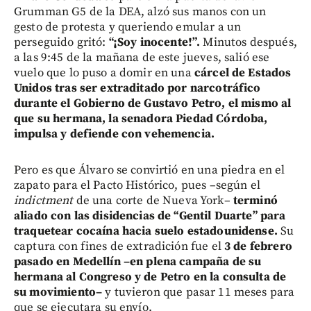
Grumman G5 de la DEA, alzó sus manos con un
gesto de protesta y queriendo emular a un
perseguido gritó:
“¡Soy inocente!”.
Minutos después,
a las 9:45 de la mañana de este jueves, salió ese
vuelo que lo puso a domir en una
cárcel de Estados
Unidos tras ser extraditado por narcotráfico
durante el Gobierno de Gustavo Petro, el mismo al
que su hermana, la senadora Piedad Córdoba,
impulsa y defiende con vehemencia.
Pero es que Álvaro se convirtió en una piedra en el
zapato para el Pacto Histórico, pues –según el
indictment
de una corte de Nueva York–
terminó
aliado con las disidencias de “Gentil Duarte” para
traquetear cocaína hacia suelo estadounidense.
Su
captura con fines de extradición fue el
3 de febrero
pasado en Medellín –en plena campaña de su
hermana al Congreso y de Petro en la consulta de
su movimiento–
y tuvieron que pasar 11 meses para
que se ejecutara su envío.