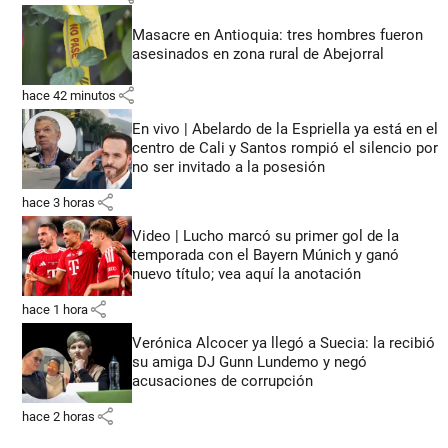
Masacre en Antioquia: tres hombres fueron
asesinados en zona rural de Abejorral
share
hace 42 minutos
En vivo | Abelardo de la Espriella ya está en el
centro de Cali y Santos rompió el silencio por
no ser invitado a la posesión
share
hace 3 horas
Video | Lucho marcó su primer gol de la
temporada con el Bayern Múnich y ganó
nuevo título; vea aquí la anotación
share
hace 1 hora
Verónica Alcocer ya llegó a Suecia: la recibió
su amiga DJ Gunn Lundemo y negó
acusaciones de corrupción
share
hace 2 horas