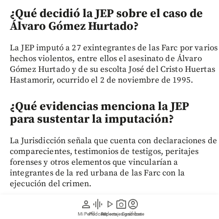
¿Qué decidió la JEP sobre el caso de
Álvaro Gómez Hurtado?
La JEP imputó a 27 exintegrantes de las Farc por varios
hechos violentos, entre ellos el asesinato de Álvaro
Gómez Hurtado y de su escolta José del Cristo Huertas
Hastamorir, ocurrido el 2 de noviembre de 1995.
¿Qué evidencias menciona la JEP
para sustentar la imputación?
La Jurisdicción señala que cuenta con declaraciones de
comparecientes, testimonios de testigos, peritajes
forenses y otros elementos que vincularían a
integrantes de la red urbana de las Farc con la
ejecución del crimen.
person
graphic_eq
play_arrow
photo_camera
account_circle
¿La JEP concluyó quién ordenó el
Mi Perfil
Pódcast
Reportajes gráficos
Videos
Suscríbete