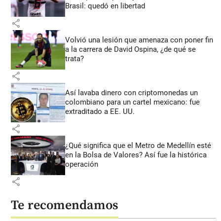
Brasil: quedó en libertad
share
Volvió una lesión que amenaza con poner fin
a la carrera de David Ospina, ¿de qué se
trata?
share
Así lavaba dinero con criptomonedas
un
colombiano para un cartel mexicano: fue
extraditado a EE. UU.
share
¿Qué significa que el Metro de Medellín esté
en la Bolsa de Valores? Así fue la histórica
operación
share
Te recomendamos