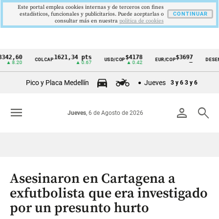
Este portal emplea cookies internas y de terceros con fines
estadísticos, funcionales y publicitarios. Puede aceptarlas o
CONTINUAR
consultar más en nuestra
politica de cookies
60
1621,34 pts
$4178
$3697
COLCAP
USD/COP
EUR/COP
DESEMPLEO
Cintillo
.20
▲ 0.67
▲ 0.42
—
de
Pico y Placa Medellín
Jueves
3 y 6
3 y 6
indicadores
económicos
menu
person
search
Jueves
, 6 de Agosto de 2026
Colombia
Asesinaron en Cartagena a
exfutbolista que era investigado
por un presunto hurto