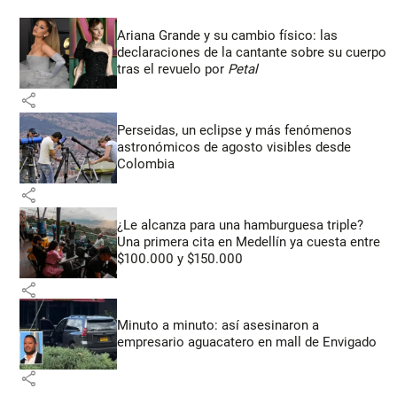
Ariana Grande y su cambio físico: las
declaraciones de la cantante sobre su cuerpo
tras el revuelo por
Petal
share
Perseidas, un eclipse y más fenómenos
astronómicos de agosto visibles desde
Colombia
share
¿Le alcanza para una hamburguesa triple?
Una primera cita en Medellín ya cuesta entre
$100.000 y $150.000
share
Minuto a minuto: así asesinaron a
empresario aguacatero en mall de Envigado
share