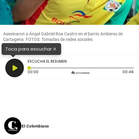
Asesinaron a Ángel Gabriel Roa Castro en el barrio Amberes de
Cartagena. FOTOS: Tomadas de redes sociales
×
Toca para escuchar
ESCUCHA EL RESUMEN
Tiempo transcurrido: 0 segundos
Du
00:00
00:46
El Colombiano