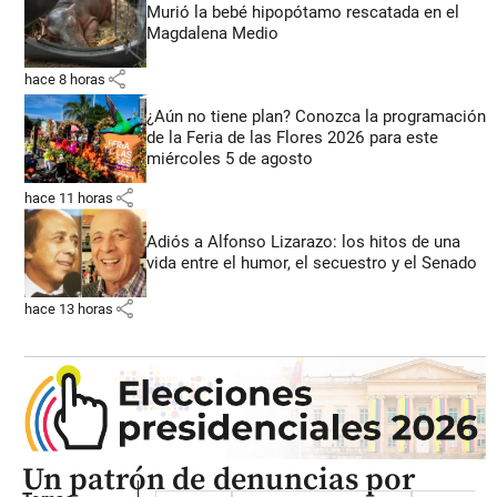
Murió la bebé hipopótamo rescatada en el
Magdalena Medio
share
hace 8 horas
¿Aún no tiene plan? Conozca la programación
de la Feria de las Flores 2026 para este
miércoles 5 de agosto
share
hace 11 horas
Adiós a Alfonso Lizarazo: los hitos de una
vida entre el humor, el secuestro y el Senado
share
hace 13 horas
Un patrón de denuncias por