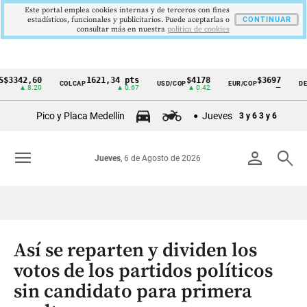
Este portal emplea cookies internas y de terceros con fines
estadísticos, funcionales y publicitarios. Puede aceptarlas o
CONTINUAR
consultar más en nuestra
politica de cookies
2,60
1621,34 pts
$4178
$3697
COLCAP
USD/COP
EUR/COP
DESEMP
Cintillo
▲ 8.20
▲ 0.67
▲ 0.42
—
de
Pico y Placa Medellín
Jueves
3 y 6
3 y 6
indicadores
económicos
menu
person
search
Jueves
, 6 de Agosto de 2026
Colombia
Así se reparten y dividen los
votos de los partidos políticos
sin candidato para primera