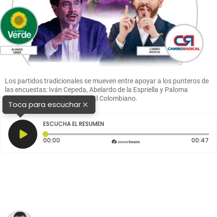
Los partidos tradicionales se mueven entre apoyar a los punteros de
las encuestas: Iván Cepeda, Abelardo de la Espriella y Paloma
Valencia. Foto: Julio Herrera/El Colombiano.
×
Toca para escuchar
ESCUCHA EL RESUMEN
Tiempo transcurrido: 0 segundos
Du
00:00
00:47