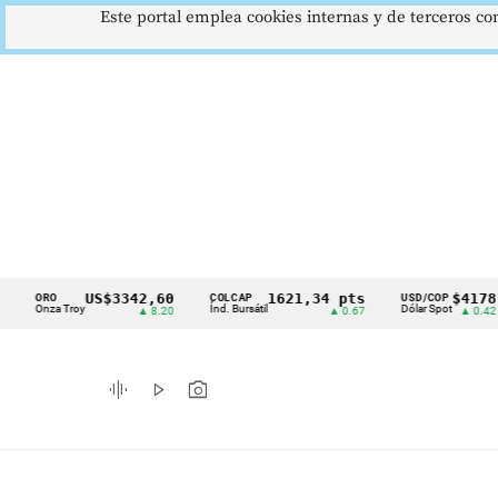
Este portal emplea cookies internas y de terceros con
US$3342,60
1621,34 pts
$4178
RO
COLCAP
USD/COP
E
Cintillo
nza Troy
Índ. Bursátil
Dólar Spot
Eu
▲ 8.20
▲ 0.67
▲ 0.42
de
indicadores
graphic_eq
play_arrow
photo_camera
económicos
Colombia