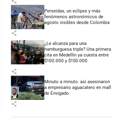
share
Perseidas, un eclipse y más
fenómenos astronómicos de
agosto visibles desde Colombia
share
¿Le alcanza para una
hamburguesa triple? Una primera
cita en Medellín ya cuesta entre
$100.000 y $150.000
share
Minuto a minuto: así asesinaron
a empresario aguacatero en mall
de Envigado
share