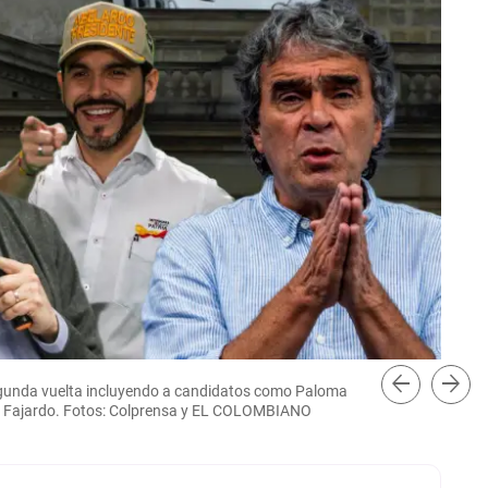
arrow_back
arrow_forward
egunda vuelta incluyendo a candidatos como Paloma
Fic
rgio Fajardo. Fotos: Colprensa y EL COLOMBIANO