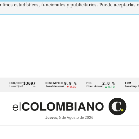
 fines estadísticos, funcionales y publicitarios. Puede aceptarlas
$3697
9,9 %
2,8 %
UR/COP
DESEMPLEO
PIB
TRM
ro Spot
Tasa Nacional
Crec. Anual
Tasa Rep. Moneda
—
▼ 0.30
▲ 0.10
Jueves
, 6 de Agosto de 2026