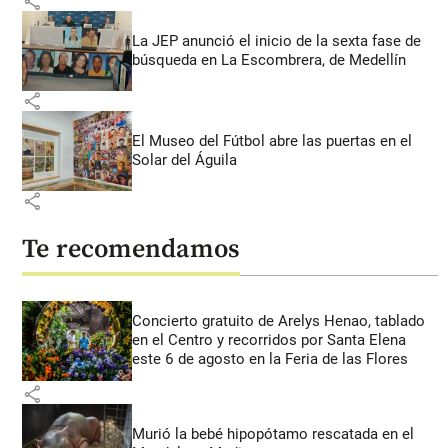
share
La JEP anunció el inicio de la sexta fase de
búsqueda en La Escombrera, de Medellín
share
El Museo del Fútbol abre las puertas en el
Solar del Águila
share
Te recomendamos
Concierto gratuito de Arelys Henao, tablado
en el Centro y recorridos por Santa Elena
este 6 de agosto en la Feria de las Flores
share
Murió la bebé hipopótamo rescatada en el