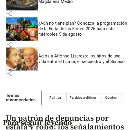
Magdalena Medio
share
¿Aún no tiene plan? Conozca la programación
de la Feria de las Flores 2026 para este
miércoles 5 de agosto
share
Adiós a Alfonso Lizarazo: los hitos de una
vida entre el humor, el secuestro y el Senado
share
Temas
Política
Partidos políticos
Opinión
Co
recomendados
Un patrón de denuncias por
Para seguir leyendo
estafa y robo: los señalamientos