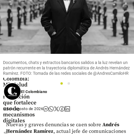
share
Salud
Actualizan
reglas para
Documentos, chats y extractos bancarios salidos a la luz revelan un
telemedicina
patrón recurrente en la trayectoria diplomática de Andrés Hernández
en
Ramírez. FOTO: Tomada de las redes sociales de @AndresCamiloHR
Colombia:
MinSalud
1
2
sacó
El Colombiano
resolución
que fortalece
uso de
05 de agosto de 2026
mecanismos
digitales
Nuevas y graves denuncias se caen sobre
Andrés
Hernández Ramírez
, actual jefe de comunicaciones
share