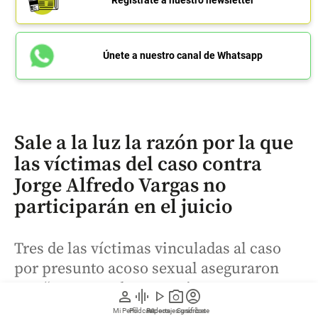
Regístrate a nuestro newsletter
Únete a nuestro canal de Whatsapp
Sale a la luz la razón por la que
las víctimas del caso contra
Jorge Alfredo Vargas no
participarán en el juicio
Tres de las víctimas vinculadas al caso
por presunto acoso sexual aseguraron
que “no se puede renunciar a un caso en
person
graphic_eq
play_arrow
photo_camera
account_circle
el que no hemos pedido estar” y
Mi Perfil
Pódcast
Reportajes gráficos
Videos
Suscríbete