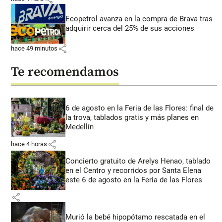
Ecopetrol avanza en la compra de Brava tras
adquirir cerca del 25% de sus acciones
share
hace 49 minutos
Te recomendamos
6 de agosto en la Feria de las Flores: final de
la trova, tablados gratis y más planes en
Medellín
share
hace 4 horas
Concierto gratuito de Arelys Henao, tablado
en el Centro y recorridos por Santa Elena
este 6 de agosto en la Feria de las Flores
share
Murió la bebé hipopótamo rescatada en el