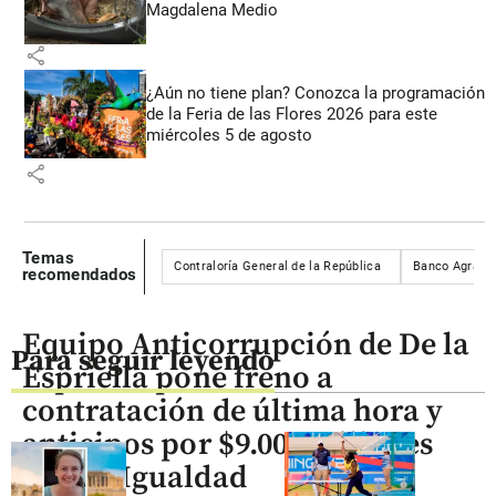
Magdalena Medio
share
¿Aún no tiene plan? Conozca la programación
de la Feria de las Flores 2026 para este
miércoles 5 de agosto
share
Temas
Contraloría General de la República
Banco Agrario
recomendados
Equipo Anticorrupción de De la
Para seguir leyendo
Espriella pone freno a
contratación de última hora y
anticipos por $9.000 millones
en MinIgualdad