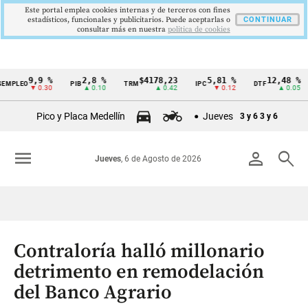
Este portal emplea cookies internas y de terceros con fines
estadísticos, funcionales y publicitarios. Puede aceptarlas o
CONTINUAR
consultar más en nuestra
politica de cookies
9,9 %
2,8 %
$4178,23
5,81 %
12,48 %
EO
PIB
TRM
IPC
DTF
UV
Cintillo
▼ 0.30
▲ 0.10
▲ 0.42
▼ 0.12
▲ 0.05
de
Pico y Placa Medellín
Jueves
3 y 6
3 y 6
indicadores
económicos
menu
person
search
Jueves
, 6 de Agosto de 2026
Colombia
Contraloría halló millonario
detrimento en remodelación
del Banco Agrario