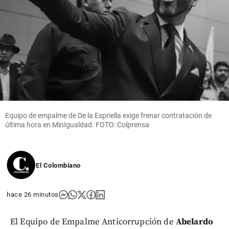
de $3,2
billones
durante el
primer
semestre
de 2026
share
Equipo de empalme de De la Espriella exige frenar contratación de
última hora en MinIgualdad. FOTO: Colprensa
El Colombiano
hace 26 minutos
El Equipo de Empalme Anticorrupción de
Abelardo