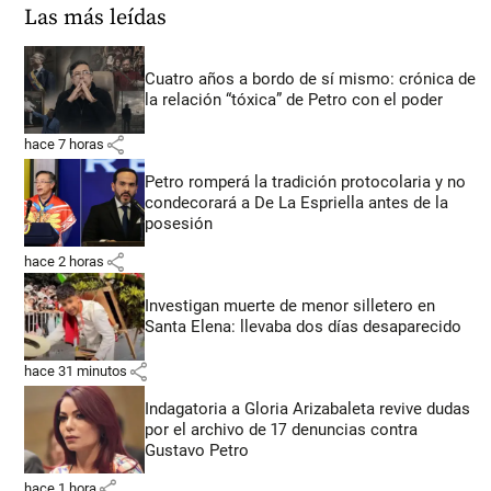
Las más leídas
Cuatro años a bordo de sí mismo: crónica de
la relación “tóxica” de Petro con el poder
share
hace 7 horas
Petro romperá la tradición protocolaria y no
condecorará a De La Espriella antes de la
posesión
share
hace 2 horas
Investigan muerte de menor silletero en
Santa Elena: llevaba dos días desaparecido
share
hace 31 minutos
Indagatoria a Gloria Arizabaleta revive dudas
por el archivo de 17 denuncias contra
Gustavo Petro
share
hace 1 hora