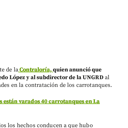
e de la
Contraloría,
quien anunció que
medo López y al subdirector de la UNGRD
al
ades en la contratación de los carrotanques.
s están varados 40 carrotanques en La
dos los hechos conducen a que hubo