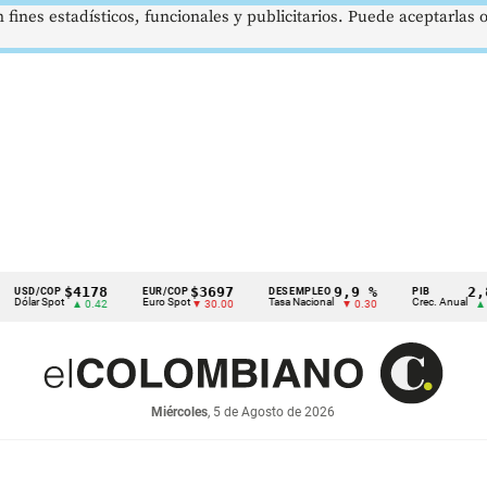
 fines estadísticos, funcionales y publicitarios. Puede aceptarlas
$4178
$3697
9,9 %
2,8 %
COP
EUR/COP
DESEMPLEO
PIB
Spot
Euro Spot
Tasa Nacional
Crec. Anual
▲ 0.42
▼ 30.00
▼ 0.30
▲ 0.10
Miércoles
, 5 de Agosto de 2026