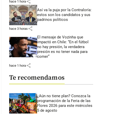
share
hace 1 hora
Así va la puja por la Contraloría:
estos son los candidatos y sus
padrinos políticos
share
hace 3 horas
El mensaje de Vozinha que
impactó en Chile: “En el fútbol
no hay presión, la verdadera
presión es no tener nada para
comer”
share
hace 1 hora
Te recomendamos
¿Aún no tiene plan? Conozca la
programación de la Feria de las
Flores 2026 para este miércoles
5 de agosto