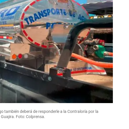
go también deberá de responderle a la Contraloría por la
 Guajira. Foto: Colprensa.