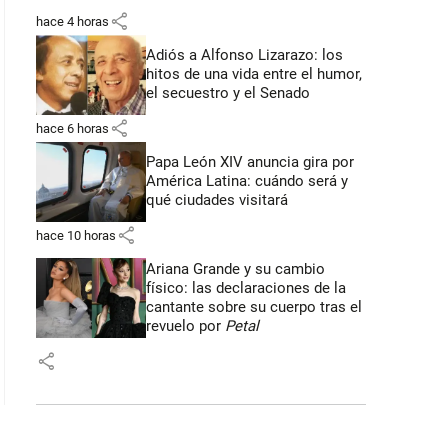
share
hace 4 horas
Adiós a Alfonso Lizarazo: los
hitos de una vida entre el humor,
el secuestro y el Senado
share
hace 6 horas
Papa León XIV anuncia gira por
América Latina: cuándo será y
qué ciudades visitará
share
hace 10 horas
Ariana Grande y su cambio
físico: las declaraciones de la
cantante sobre su cuerpo tras el
revuelo por
Petal
share