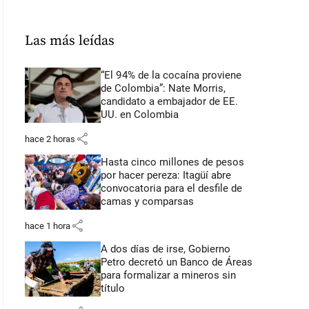
Las más leídas
“El 94% de la cocaína proviene
de Colombia”: Nate Morris,
candidato a embajador de EE.
UU. en Colombia
share
hace 2 horas
Hasta cinco millones de pesos
por hacer pereza: Itagüí abre
convocatoria para el desfile de
camas y comparsas
share
hace 1 hora
A dos días de irse, Gobierno
Petro decretó un Banco de Áreas
para formalizar a mineros sin
título