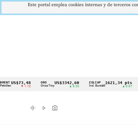
Este portal emplea cookies internas y de terceros con
US$73,48
US$3342,60
1621,34 pts
ORO
COLCAP
USD/
Cintillo
Onza Troy
Índ. Bursátil
Dólar 
▼ 1.12
▲ 8.20
▲ 0.67
de
indicadores
graphic_eq
play_arrow
photo_camera
económicos
Colombia