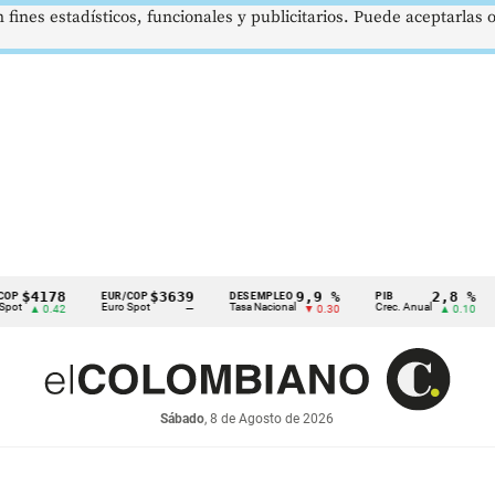
 fines estadísticos, funcionales y publicitarios. Puede aceptarlas
178
$3639
9,9 %
2,8 %
EUR/COP
DESEMPLEO
PIB
TRM
Euro Spot
Tasa Nacional
Crec. Anual
Tasa 
0.42
—
▼ 0.30
▲ 0.10
Sábado
, 8 de Agosto de 2026