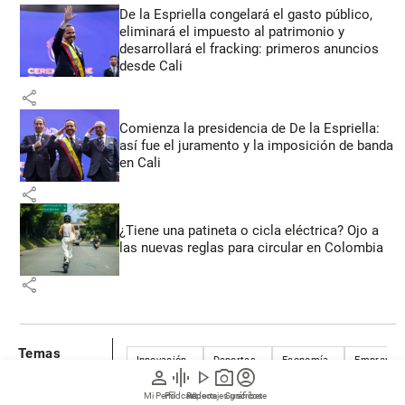
De la Espriella congelará el gasto público,
eliminará el impuesto al patrimonio y
desarrollará el fracking: primeros anuncios
desde Cali
share
Comienza la presidencia de De la Espriella:
así fue el juramento y la imposición de banda
en Cali
share
¿Tiene una patineta o cicla eléctrica? Ojo a
las nuevas reglas para circular en Colombia
share
Temas
Innovación
Deportes
Economía
Emprendim
recomendados
person
graphic_eq
play_arrow
photo_camera
account_circle
Mi Perfil
Pódcast
Reportajes gráficos
Videos
Suscríbete