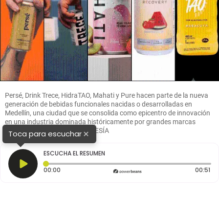
Persé, Drink Trece, HidraTAO, Mahati y Pure hacen parte de la nueva
generación de bebidas funcionales nacidas o desarrolladas en
Medellín, una ciudad que se consolida como epicentro de innovación
en una industria dominada históricamente por grandes marcas
internacionales. FOTOS CORTESÍA
×
Toca para escuchar
ESCUCHA EL RESUMEN
Tiempo transcurrido: 0 segundos
Du
00:00
00:51