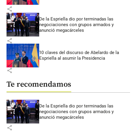
share
De la Espriella dio por terminadas las
negociaciones con grupos armados y
anunció megacárceles
share
10 claves del discurso de Abelardo de la
Espriella al asumir la Presidencia
share
Te recomendamos
De la Espriella dio por terminadas las
negociaciones con grupos armados y
anunció megacárceles
share