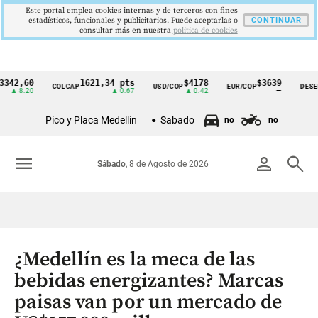
Este portal emplea cookies internas y de terceros con fines
estadísticos, funcionales y publicitarios. Puede aceptarlas o
CONTINUAR
consultar más en nuestra
politica de cookies
,60
1621,34 pts
$4178
$3639
COLCAP
USD/COP
EUR/COP
DESEMPLE
Cintillo
8.20
▲ 0.67
▲ 0.42
—
de
Pico y Placa Medellín
Sabado
no
no
indicadores
económicos
menu
person
search
Sábado
, 8 de Agosto de 2026
Colombia
¿Medellín es la meca de las
bebidas energizantes? Marcas
paisas van por un mercado de