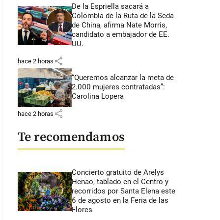
De la Espriella sacará a
Colombia de la Ruta de la Seda
de China, afirma Nate Morris,
candidato a embajador de EE.
UU.
share
hace 2 horas
“Queremos alcanzar la meta de
2.000 mujeres contratadas”:
Carolina Lopera
share
hace 2 horas
Te recomendamos
Concierto gratuito de Arelys
Henao, tablado en el Centro y
recorridos por Santa Elena este
6 de agosto en la Feria de las
Flores