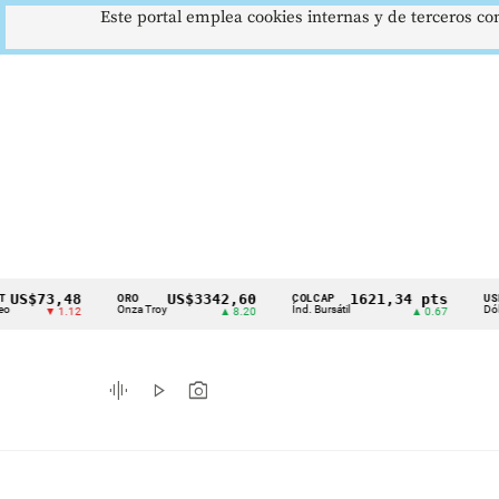
Este portal emplea cookies internas y de terceros con
3,48
US$3342,60
1621,34 pts
$
ORO
COLCAP
USD/COP
Cintillo
Onza Troy
Índ. Bursátil
Dólar Spot
▼ 1.12
▲ 8.20
▲ 0.67
de
indicadores
graphic_eq
play_arrow
photo_camera
económicos
Colombia