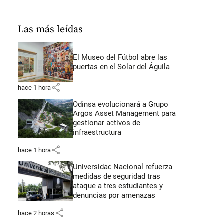
Las más leídas
El Museo del Fútbol abre las
puertas en el Solar del Águila
share
hace 1 hora
Odinsa evolucionará a Grupo
Argos Asset Management para
gestionar activos de
infraestructura
share
hace 1 hora
Universidad Nacional refuerza
medidas de seguridad tras
ataque a tres estudiantes y
denuncias por amenazas
share
hace 2 horas