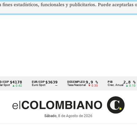
 fines estadísticos, funcionales y publicitarios. Puede aceptarlas
4178
$3639
9,9 %
2,8 %
EUR/COP
DESEMPLEO
PIB
TR
Euro Spot
Tasa Nacional
Crec. Anual
Tas
▲ 0.42
—
▼ 0.30
▲ 0.10
Sábado
, 8 de Agosto de 2026