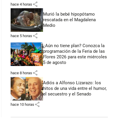
share
hace 4 horas
Murió la bebé hipopótamo
rescatada en el Magdalena
Medio
share
hace 5 horas
¿Aún no tiene plan? Conozca la
programación de la Feria de las
Flores 2026 para este miércoles
5 de agosto
share
hace 8 horas
Adiós a Alfonso Lizarazo: los
hitos de una vida entre el humor,
el secuestro y el Senado
share
hace 10 horas