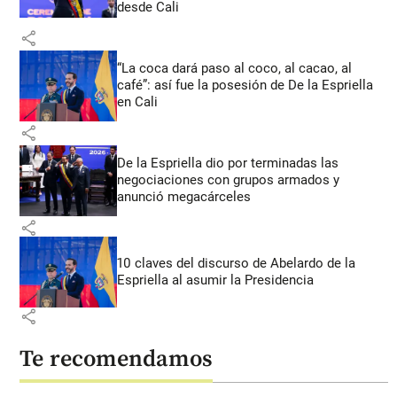
desde Cali
share
“La coca dará paso al coco, al cacao, al
café”: así fue la posesión de De la Espriella
en Cali
share
De la Espriella dio por terminadas las
negociaciones con grupos armados y
anunció megacárceles
share
10 claves del discurso de Abelardo de la
Espriella al asumir la Presidencia
share
Te recomendamos