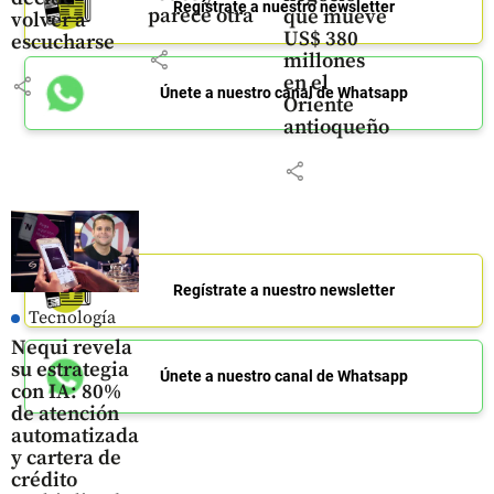
Regístrate a nuestro newsletter
parece otra
que mueve
volver a
US$ 380
escucharse
share
millones
en el
share
Únete a nuestro canal de Whatsapp
Oriente
antioqueño
share
Regístrate a nuestro newsletter
Tecnología
Nequi revela
su estrategia
Únete a nuestro canal de Whatsapp
con IA: 80%
de atención
automatizada
y cartera de
crédito