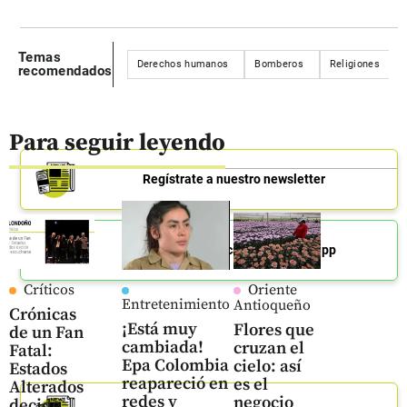
Temas
Derechos humanos
Bomberos
Religiones
recomendados
Para seguir leyendo
Regístrate a nuestro newsletter
Únete a nuestro canal de Whatsapp
Críticos
Oriente
Entretenimiento
Antioqueño
Crónicas
¡Está muy
Flores que
de un Fan
cambiada!
cruzan el
Fatal:
Epa Colombia
cielo: así
Estados
reapareció en
es el
Alterados
redes y
negocio
decide