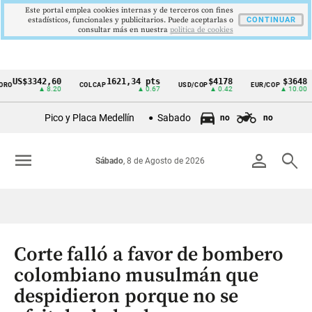
Este portal emplea cookies internas y de terceros con fines
estadísticos, funcionales y publicitarios. Puede aceptarlas o
CONTINUAR
consultar más en nuestra
politica de cookies
US$3342,60
1621,34 pts
$4178
$3648
O
COLCAP
USD/COP
EUR/COP
Cintillo
▲ 8.20
▲ 0.67
▲ 0.42
▲ 10.00
de
Pico y Placa Medellín
Sabado
no
no
indicadores
económicos
menu
person
search
Sábado
, 8 de Agosto de 2026
Colombia
Corte falló a favor de bombero
colombiano musulmán que
despidieron porque no se