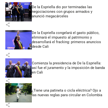
De la Espriella dio por terminadas las
negociaciones con grupos armados y
anunció megacárceles
share
De la Espriella congelará el gasto público,
eliminará el impuesto al patrimonio y
desarrollará el fracking: primeros anuncios
desde Cali
share
Comienza la presidencia de De la Espriella:
así fue el juramento y la imposición de banda
en Cali
share
¿Tiene una patineta o cicla eléctrica? Ojo a
las nuevas reglas para circular en Colombia
share