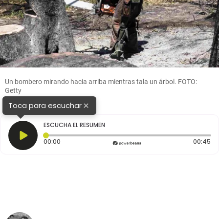
Un bombero mirando hacia arriba mientras tala un árbol. FOTO:
Getty
×
Toca para escuchar
ESCUCHA EL RESUMEN
Tiempo transcurrido: 0 segundos
Du
00:00
00:45