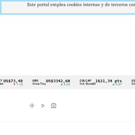
Este portal emplea cookies internas y de terceros con
73,48
US$3342,60
1621,34 pts
ORO
COLCAP
USD/COP
Cintillo
Onza Troy
Índ. Bursátil
Dólar Spot
▼ 1.12
▲ 8.20
▲ 0.67
de
indicadores
graphic_eq
play_arrow
photo_camera
económicos
Colombia