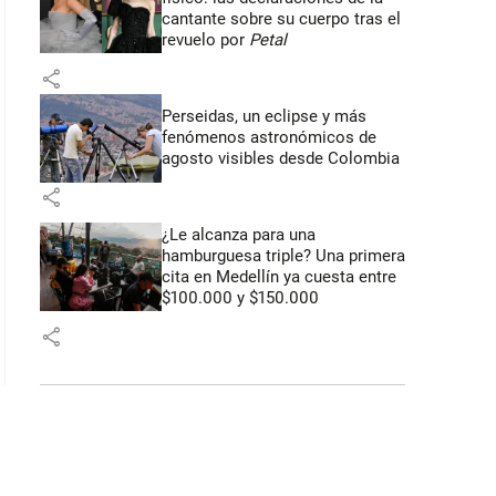
cantante sobre su cuerpo tras el
revuelo por
Petal
share
Perseidas, un eclipse y más
fenómenos astronómicos de
agosto visibles desde Colombia
share
¿Le alcanza para una
hamburguesa triple? Una primera
cita en Medellín ya cuesta entre
$100.000 y $150.000
share