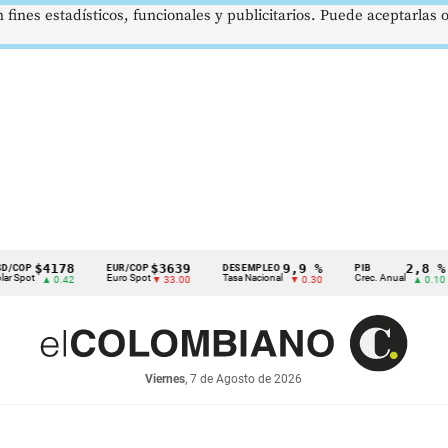
 fines estadísticos, funcionales y publicitarios. Puede aceptarlas
$4178
$3639
9,9 %
2,8 %
EUR/COP
DESEMPLEO
PIB
T
Euro Spot
Tasa Nacional
Crec. Anual
T
▲ 0.42
▼ 33.00
▼ 0.30
▲ 0.10
Viernes
, 7 de Agosto de 2026