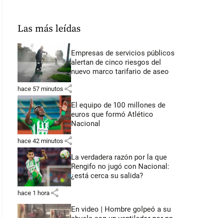
Las más leídas
Empresas de servicios públicos
alertan de cinco riesgos del
nuevo marco tarifario de aseo
share
hace 57 minutos
El equipo de 100 millones de
euros que formó Atlético
Nacional
share
hace 42 minutos
La verdadera razón por la que
Rengifo no jugó con Nacional:
¿está cerca su salida?
share
hace 1 hora
En video | Hombre golpeó a su