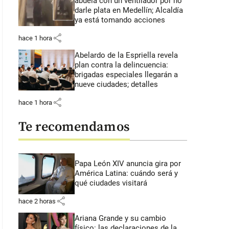
abuela con un ventilador por no
darle plata en Medellín; Alcaldía
ya está tomando acciones
share
hace 1 hora
Abelardo de la Espriella revela
plan contra la delincuencia:
brigadas especiales llegarán a
nueve ciudades; detalles
share
hace 1 hora
Te recomendamos
Papa León XIV anuncia gira por
América Latina: cuándo será y
qué ciudades visitará
share
hace 2 horas
Ariana Grande y su cambio
físico: las declaraciones de la