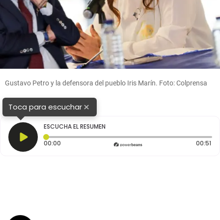
Gustavo Petro y la defensora del pueblo Iris Marín. Foto: Colprensa
×
Toca para escuchar
ESCUCHA EL RESUMEN
Tiempo transcurrido: 0 segundos
Du
00:00
00:51