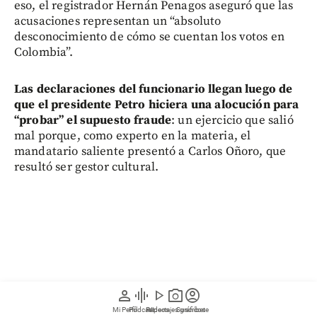
eso, el registrador Hernán Penagos aseguró que las
acusaciones representan un “absoluto
desconocimiento de cómo se cuentan los votos en
Colombia”.
Las declaraciones del funcionario llegan luego de
que el presidente Petro hiciera una alocución para
“probar” el supuesto fraude
: un ejercicio que salió
mal porque, como experto en la materia, el
mandatario saliente presentó a Carlos Oñoro,
que
resultó ser gestor cultural.
person
graphic_eq
play_arrow
photo_camera
account_circle
Mi Perfil
Pódcast
Reportajes gráficos
Videos
Suscríbete