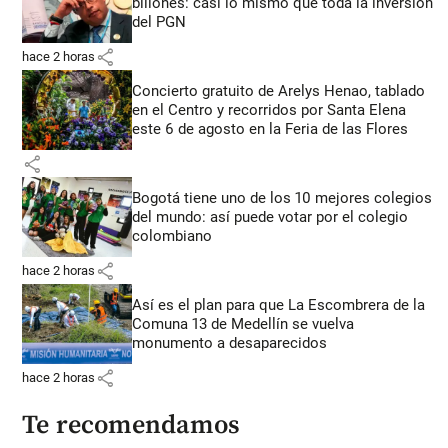
billones: casi lo mismo que toda la inversión
del PGN
share
hace 2 horas
Concierto gratuito de Arelys Henao, tablado
en el Centro y recorridos por Santa Elena
este 6 de agosto en la Feria de las Flores
share
Bogotá tiene uno de los 10 mejores colegios
del mundo: así puede votar por el colegio
colombiano
share
hace 2 horas
Así es el plan para que La Escombrera de la
Comuna 13 de Medellín se vuelva
monumento a desaparecidos
share
hace 2 horas
Te recomendamos