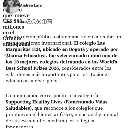
es el
Andrea Lara
negocio
que mueve
US$ 380
hace 7 horas
millones
en el
La educación pública colombiana volvió a recibir un
Oriente
reconocimiento internacional
. El colegio Las
antioqueño
Margaritas IED, ubicado en Bogotá y operado por
share
Alianza Educativa, fue seleccionado como uno de
los 10 mejores colegios del mundo en los World’s
Best School Prizes 2026
, considerados entre los
galardones más importantes para instituciones
educativas a nivel global.
La nominación corresponde a la categoría
Supporting Healthy Lives (Fomentando Vidas
Saludables)
, que reconoce a los colegios que
promueven el bienestar físico, emocional y mental
de sus estudiantes mediante estrategias
innovadoras.