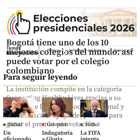
Bogotá tiene uno de los 10
Temas
mejores colegios del mundo: así
Política
Defensoría del Pueblo
Democracia
recomendados
puede votar por el colegio
colombiano
Para seguir leyendo
La institución compite en la categoría
Supporting Healthy Lives gracias a su
modelo de bienestar socioemocional y
ahora busca el apoyo del público para
ganar el premio por votación.
Fútbol
Colombia
Fútbol
Un
Indagatoria
La FIFA
aficionado
a Gloria
intenta