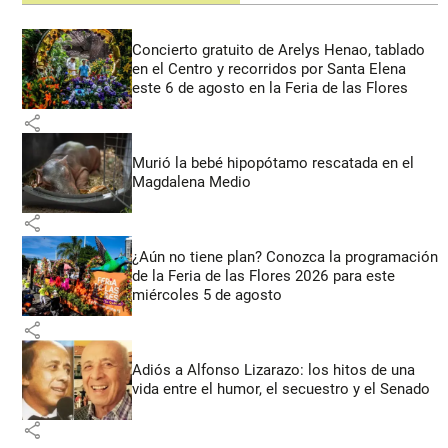
Concierto gratuito de Arelys Henao, tablado
en el Centro y recorridos por Santa Elena
este 6 de agosto en la Feria de las Flores
share
Murió la bebé hipopótamo rescatada en el
Magdalena Medio
share
¿Aún no tiene plan? Conozca la programación
de la Feria de las Flores 2026 para este
miércoles 5 de agosto
share
Adiós a Alfonso Lizarazo: los hitos de una
vida entre el humor, el secuestro y el Senado
share