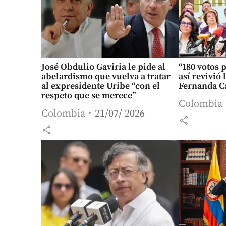
José Obdulio Gaviria le pide al
“180 votos 
abelardismo que vuelva a tratar
así revivió
al expresidente Uribe “con el
Fernanda Ca
respeto que se merece”
Colombia
Colombia
21/07/ 2026
share
share