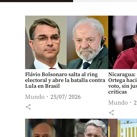
Flávio Bolsonaro salta al ring
Nicaragua: 
electoral y abre la batalla contra
Ortega hac
Lula en Brasil
voto, sin ju
críticas
Mundo
25/07/ 2026
Mundo
2
share
share