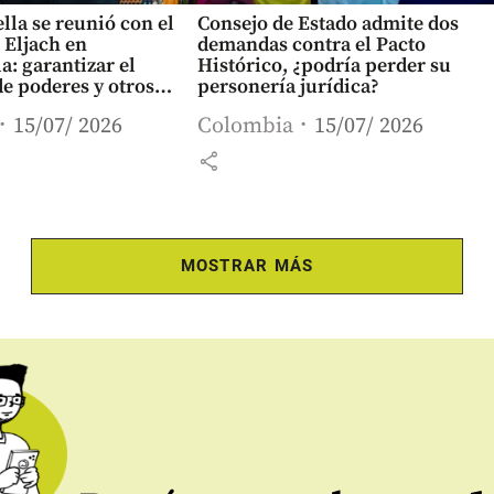
ella se reunió con el
Consejo de Estado admite dos
 Eljach en
demandas contra el Pacto
a: garantizar el
Histórico, ¿podría perder su
de poderes y otros
personería jurídica?
l encuentro
15/07/ 2026
Colombia
15/07/ 2026
share
MOSTRAR MÁS