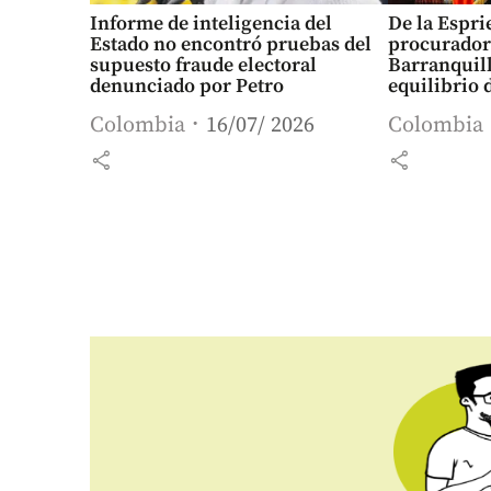
Informe de inteligencia del
De la Espri
Estado no encontró pruebas del
procurador
supuesto fraude electoral
Barranquill
denunciado por Petro
equilibrio 
detalles de
Colombia
16/07/ 2026
Colombia
share
share