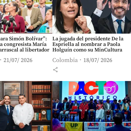
para Simón Bolívar”:
La jugada del presidente De la
 la congresista María
Espriella al nombrar a Paola
rrascal al libertador
Holguín como su MinCultura
21/07/ 2026
Colombia
18/07/ 2026
share