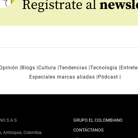
Regístrate al
newsl
Opinión
Blogs
Cultura
Tendencias
Tecnología
Entret
Especiales marcas aliadas
Pódcast
NO S.A.S
GRUPO EL COLOMBIANO
CONTÁCTANOS
o, Antioquia, Colombia.