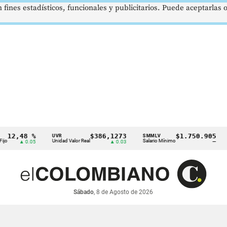
 fines estadísticos, funcionales y publicitarios. Puede aceptarlas
2,48 %
$386,1273
$1.750.905
UVR
SMMLV
BR
Unidad Valor Real
Salario Mínimo
Pet
▲ 0.05
▲ 0.03
—
Sábado
, 8 de Agosto de 2026