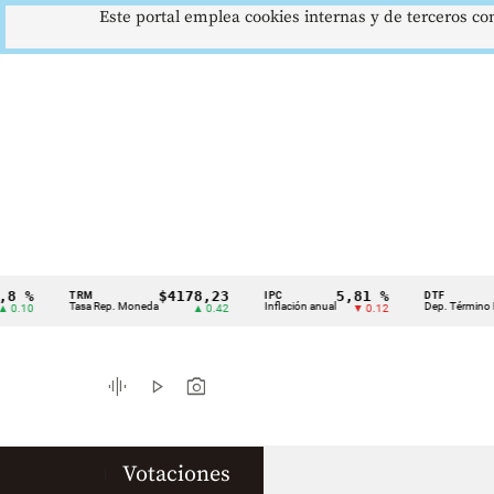
Este portal emplea cookies internas y de terceros con
%
$4178,23
5,81 %
1
TRM
IPC
DTF
Cintillo
Tasa Rep. Moneda
Inflación anual
Dep. Término Fijo
0
▲ 0.42
▼ 0.12
de
indicadores
graphic_eq
play_arrow
photo_camera
económicos
Colombia
Votaciones