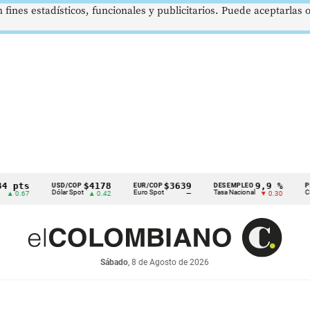
 fines estadísticos, funcionales y publicitarios. Puede aceptarlas
s
$4178
$3639
9,9 %
USD/COP
EUR/COP
DESEMPLEO
PIB
Dólar Spot
Euro Spot
Tasa Nacional
Crec. Anua
7
▲ 0.42
—
▼ 0.30
Sábado
, 8 de Agosto de 2026