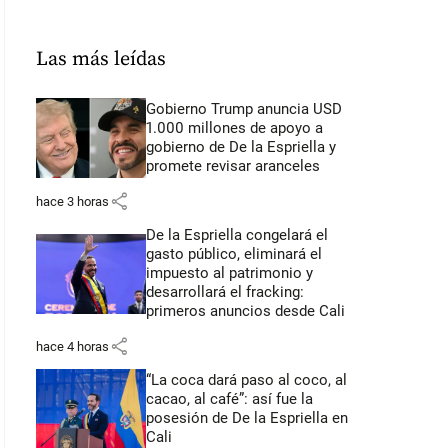
Las más leídas
Gobierno Trump anuncia USD
1.000 millones de apoyo a
gobierno de De la Espriella y
promete revisar aranceles
share
hace 3 horas
De la Espriella congelará el
gasto público, eliminará el
impuesto al patrimonio y
desarrollará el fracking:
primeros anuncios desde Cali
share
hace 4 horas
“La coca dará paso al coco, al
cacao, al café”: así fue la
posesión de De la Espriella en
Cali