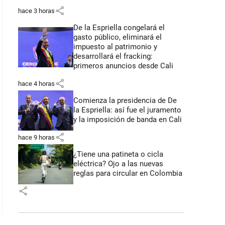
share
hace 3 horas
De la Espriella congelará el
gasto público, eliminará el
impuesto al patrimonio y
desarrollará el fracking:
primeros anuncios desde Cali
share
hace 4 horas
Comienza la presidencia de De
la Espriella: así fue el juramento
y la imposición de banda en Cali
share
hace 9 horas
¿Tiene una patineta o cicla
eléctrica? Ojo a las nuevas
reglas para circular en Colombia
share