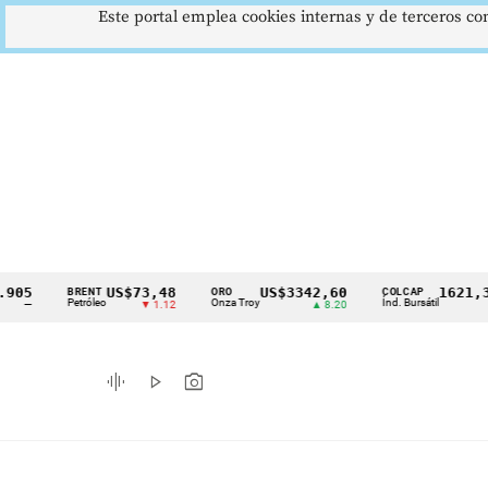
Este portal emplea cookies internas y de terceros con
US$73,48
US$3342,60
1621,34 pt
BRENT
ORO
COLCAP
Cintillo
Petróleo
Onza Troy
Índ. Bursátil
▼ 1.12
▲ 8.20
▲ 0.6
de
indicadores
graphic_eq
play_arrow
photo_camera
económicos
Colombia