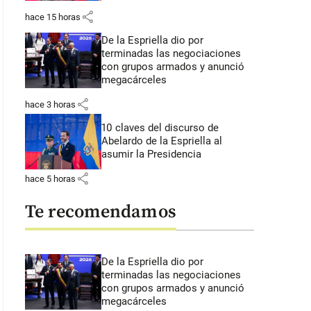
share
hace 15 horas
De la Espriella dio por
terminadas las negociaciones
con grupos armados y anunció
megacárceles
share
hace 3 horas
10 claves del discurso de
Abelardo de la Espriella al
asumir la Presidencia
share
hace 5 horas
Te recomendamos
De la Espriella dio por
terminadas las negociaciones
con grupos armados y anunció
megacárceles