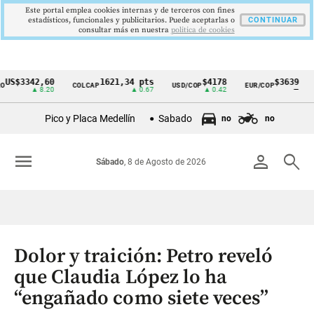
Este portal emplea cookies internas y de terceros con fines
estadísticos, funcionales y publicitarios. Puede aceptarlas o
CONTINUAR
consultar más en nuestra
politica de cookies
3342,60
1621,34 pts
$4178
$3639
COLCAP
USD/COP
EUR/COP
DESE
Cintillo
▲ 8.20
▲ 0.67
▲ 0.42
—
de
Pico y Placa Medellín
Sabado
no
no
indicadores
económicos
menu
person
search
Sábado
, 8 de Agosto de 2026
Colombia
Dolor y traición: Petro reveló
que Claudia López lo ha
“engañado como siete veces”