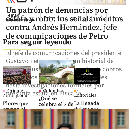
Un patrón de denuncias por
Temas
estafa y robo: los señalamientos
Medios de comunicación
Política
Alianza Verd
recomendados
contra Andrés Hernández, jefe
de comunicaciones de Petro
Para seguir leyendo
El jefe de comunicaciones del presidente
Gustavo Petro acumula un historial de
graves acusaciones que van desde cobros
no pagados a trabajadoras humildes
hasta investigaciones formales por
Oriente
Colombia
presunta estafa en Fiscalía.
Editoriales
Antioqueño
¿Qué se
La llegada
Flores que
celebra el 7 de
del nuevo
cruzan el
agosto en
Presidente
cielo: así
Colombia? La
es el
fecha que
share
negocio
marcó el