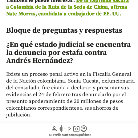
También le puede interesar:
De la Espriella sacará
a Colombia de la Ruta de la Seda de China, afirma
Nate Morris, candidato a embajador de EE. UU.
Bloque de preguntas y respuestas
¿En qué estado judicial se encuentra
la denuncia por estafa contra
Andrés Hernández?
Existe un proceso penal activo en la Fiscalía General
de la Nación colombiana. Sonia Cuesta, exfuncionaria
del consulado, fue citada a declarar y presentar sus
evidencias el 24 de febrero tras denunciarlo por el
presunto apoderamiento de 20 millones de pesos
colombianos correspondientes a sus ahorros de
jubilación.
person
graphic_eq
play_arrow
photo_camera
account_circle
¿Por qué dejó Andrés Hernández el
Mi Perfil
Pódcast
Reportajes gráficos
Videos
Suscríbete