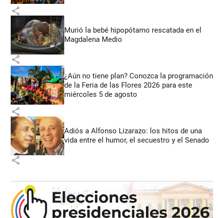
share
Murió la bebé hipopótamo rescatada en el
Magdalena Medio
share
¿Aún no tiene plan? Conozca la programación
de la Feria de las Flores 2026 para este
miércoles 5 de agosto
share
Adiós a Alfonso Lizarazo: los hitos de una
vida entre el humor, el secuestro y el Senado
share