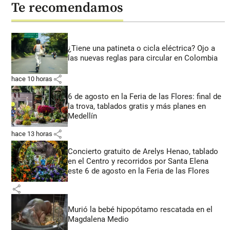
Te recomendamos
¿Tiene una patineta o cicla eléctrica? Ojo a
las nuevas reglas para circular en Colombia
share
hace 10 horas
6 de agosto en la Feria de las Flores: final de
la trova, tablados gratis y más planes en
Medellín
share
hace 13 horas
Concierto gratuito de Arelys Henao, tablado
en el Centro y recorridos por Santa Elena
este 6 de agosto en la Feria de las Flores
share
Murió la bebé hipopótamo rescatada en el
Magdalena Medio