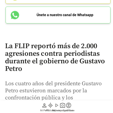
Únete a nuestro canal de Whatsapp
La FLIP reportó más de 2.000
agresiones contra periodistas
durante el gobierno de Gustavo
Petro
Los cuatro años del presidente Gustavo
Petro estuvieron marcados por la
confrontación pública y los
señalamientos en redes sociales hacia la
person
graphic_eq
play_arrow
photo_camera
account_circle
prensa, así lo detalló un informe de la
Mi Perfil
Pódcast
Reportajes gráficos
Videos
Suscríbete