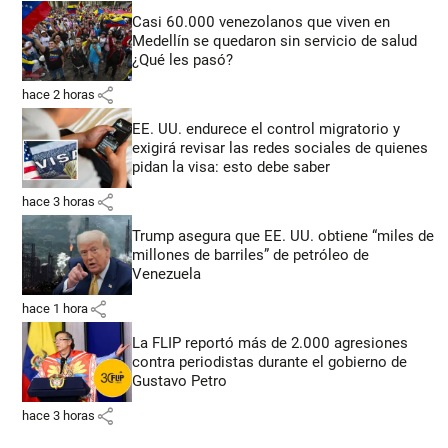
Casi 60.000 venezolanos que viven en
Medellín se quedaron sin servicio de salud
¿Qué les pasó?
share
hace 2 horas
EE. UU. endurece el control migratorio y
exigirá revisar las redes sociales de quienes
pidan la visa: esto debe saber
share
hace 3 horas
Trump asegura que EE. UU. obtiene “miles de
millones de barriles” de petróleo de
Venezuela
share
hace 1 hora
La FLIP reportó más de 2.000 agresiones
contra periodistas durante el gobierno de
Gustavo Petro
share
hace 3 horas