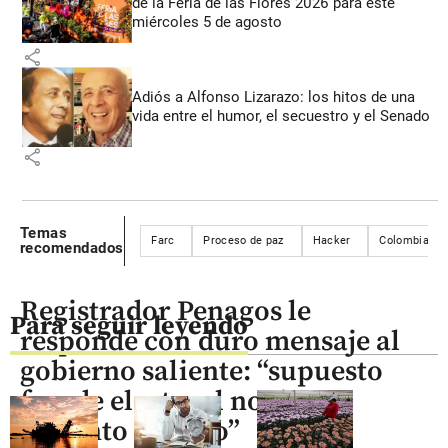
de la Feria de las Flores 2026 para este
miércoles 5 de agosto
share
Adiós a Alfonso Lizarazo: los hitos de una
vida entre el humor, el secuestro y el Senado
share
Temas
Farc
Proceso de paz
Hacker
Colombia
recomendados
Registrador Penagos le
Para seguir leyendo
responde con duro mensaje al
gobierno saliente: “supuesto
fraude electoral no tiene
sustento técnico”