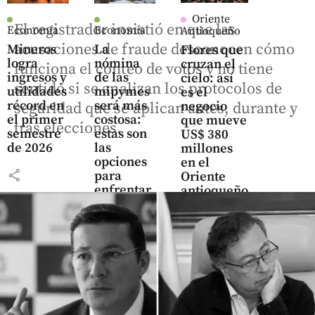
Oriente
El registrador insistió en que las
Economía
Economía
Antioqueño
acusaciones de fraude desconocen cómo
Mineros
La
Flores que
logra
nómina
cruzan el
funciona el conteo de votos y no tiene
ingresos y
de las
cielo: así
sentido si se analizan los protocolos de
utilidades
mipymes
es el
récord en
será más
negocio
seguridad que se aplican antes, durante y
el primer
costosa:
que mueve
tras elecciones.
semestre
estas son
US$ 380
de 2026
las
millones
opciones
en el
share
para
Oriente
enfrentar
antioqueño
el
share
impacto
share