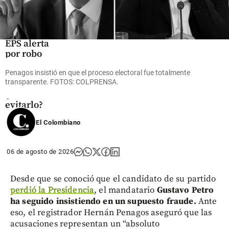
Colombia
¡Ojo!
Famisanar
EPS alerta
por robo
de datos a
sus
Penagos insistió en que el proceso electoral fue totalmente
transparente. FOTOS: COLPRENSA.
pacientes,
¿cómo
evitarlo?
El Colombiano
share
06 de agosto de 2026
Desde que se conoció que el candidato de su partido
perdió la Presidencia
, el mandatario
Gustavo Petro
ha seguido insistiendo en un supuesto fraude.
Ante
eso, el registrador Hernán Penagos aseguró que las
acusaciones representan un “absoluto