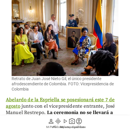
Retrato de Juan José Nieto Gil, el único presidente
afrodescendiente de Colombia. FOTO: Vicepresidencia de
Colombia
Abelardo de la Espriella se posesionará este 7 de
agosto
junto con el vicepresidente entrante, José
Manuel Restrepo.
La ceremonia no se llevará a
cabo en Bogotá, sino en Cali
, específicamente en la
person
graphic_eq
play_arrow
photo_camera
account_circle
Arena USC de la Universidad Santiago de Cali.
Mi Perfil
Pódcast
Reportajes gráficos
Videos
Suscríbete