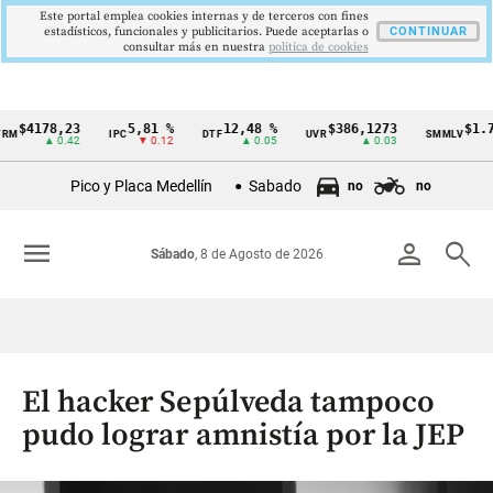
Este portal emplea cookies internas y de terceros con fines
estadísticos, funcionales y publicitarios. Puede aceptarlas o
CONTINUAR
consultar más en nuestra
politica de cookies
178,23
5,81 %
12,48 %
$386,1273
$1.750.9
IPC
DTF
UVR
SMMLV
Cintillo
▲ 0.42
▼ 0.12
▲ 0.05
▲ 0.03
de
Pico y Placa Medellín
Sabado
no
no
indicadores
económicos
menu
person
search
Sábado
, 8 de Agosto de 2026
Colombia
El hacker Sepúlveda tampoco
pudo lograr amnistía por la JEP