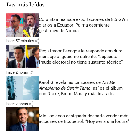
Las más leídas
Colombia reanuda exportaciones de 8,6 GWh
diarios a Ecuador; Palma desmiente
gestiones de Noboa
share
hace 57 minutos
Registrador Penagos le responde con duro
mensaje al gobierno saliente: “supuesto
fraude electoral no tiene sustento técnico”
share
hace 2 horas
Karol G revela las canciones de
No Me
Arrepiento de Sentir Tanto
: así es el álbum
con Drake, Bruno Mars y más invitados
share
hace 2 horas
MinHacienda designado descarta vender más
acciones de Ecopetrol: “Hoy sería una locura”