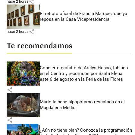
share
hace 2 horas
El retrato oficial de Francia Márquez que ya
reposa en la Casa Vicepresidencial
share
hace 2 horas
Te recomendamos
Concierto gratuito de Arelys Henao, tablado
en el Centro y recorridos por Santa Elena
este 6 de agosto en la Feria de las Flores
share
Murió la bebé hipopótamo rescatada en el
Magdalena Medio
share
¿Aún no tiene plan? Conozca la programación