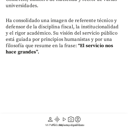
universidades.
Ha consolidado una imagen de referente técnico y
defensor de la disciplina fiscal, la institucionalidad
y el rigor académico. Su visión del servicio público
está guiada por principios humanistas y por una
filosofía que resume en la frase:
“El servicio nos
hace grandes”.
person
graphic_eq
play_arrow
photo_camera
account_circle
Mi Perfil
Pódcast
Reportajes gráficos
Videos
Suscríbete