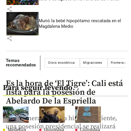
share
Murió la bebé hipopótamo rescatada en el
Magdalena Medio
share
Temas
Crisis económica
Migraciones
Frontera con
recomendados
Es la hora de ‘El Tigre’: Cali está
Para seguir leyendo
lista para la posesión de
Abelardo De la Espriella
Por primera vez en la historia reciente,
una posesión presidencial se realizará
Medellín
Colombia
Colombia