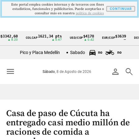
Este portal emplea cookies internas y de terceros con fines
estadísticos, funcionales y publicitarios. Puede aceptarlas o
CONTINUAR
consultar más en nuestra
politica de cookies
2,60
1621,34 pts
$4178
$3639
COLCAP
USD/COP
EUR/COP
DESEMPL
Cintillo
 8.20
▲ 0.67
▲ 0.42
—
de
Pico y Placa Medellín
Sabado
no
no
indicadores
económicos
menu
person
search
Sábado
, 8 de Agosto de 2026
Colombia
Casa de paso de Cúcuta ha
entregado casi medio millón de
raciones de comida a