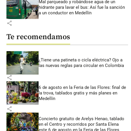
Mal parqueado y robándose agua de un
hidrante para lavar el bus: Así fue la sanción
a un conductor en Medellín
share
Te recomendamos
¿Tiene una patineta o cicla eléctrica? Ojo a
las nuevas reglas para circular en Colombia
share
6 de agosto en la Feria de las Flores: final de
la trova, tablados gratis y más planes en
Medellín
share
Concierto gratuito de Arelys Henao, tablado
en el Centro y recorridos por Santa Elena
este 6 de agosto en la Feria de las Flores