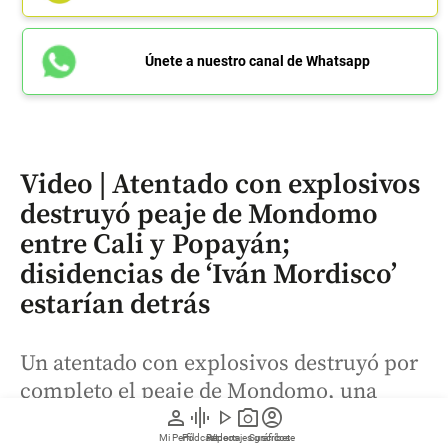
Únete a nuestro canal de Whatsapp
Video | Atentado con explosivos
destruyó peaje de Mondomo
entre Cali y Popayán;
disidencias de ‘Iván Mordisco’
estarían detrás
Un atentado con explosivos destruyó por
completo el peaje de Mondomo, una
person
graphic_eq
play_arrow
photo_camera
account_circle
infraestructura que estaba a punto de ser
Mi Perfil
Pódcast
Reportajes gráficos
Videos
Suscríbete
entregada sobre la vía Panamericana, en