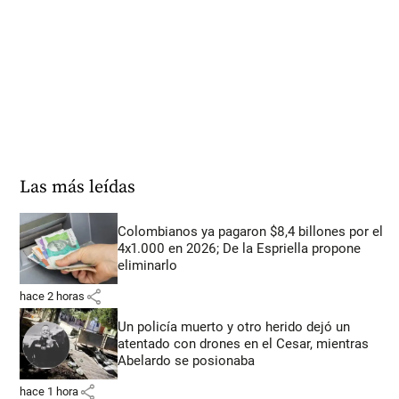
Las más leídas
Colombianos ya pagaron $8,4 billones por el
4x1.000 en 2026; De la Espriella propone
eliminarlo
share
hace 2 horas
Un policía muerto y otro herido dejó un
atentado con drones en el Cesar, mientras
Abelardo se posionaba
share
hace 1 hora