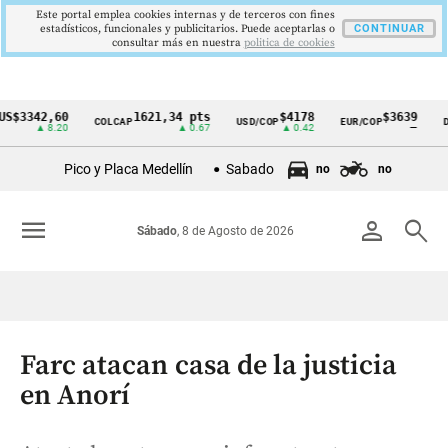
Este portal emplea cookies internas y de terceros con fines
estadísticos, funcionales y publicitarios. Puede aceptarlas o
CONTINUAR
consultar más en nuestra
politica de cookies
342,60
1621,34 pts
$4178
$3639
COLCAP
USD/COP
EUR/COP
DESEM
Cintillo
▲ 8.20
▲ 0.67
▲ 0.42
—
de
Pico y Placa Medellín
Sabado
no
no
indicadores
económicos
menu
person
search
Sábado
, 8 de Agosto de 2026
Colombia
Farc atacan casa de la justicia
en Anorí