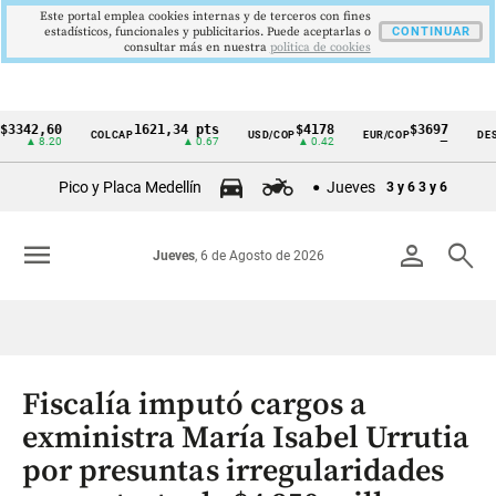
Este portal emplea cookies internas y de terceros con fines
estadísticos, funcionales y publicitarios. Puede aceptarlas o
CONTINUAR
consultar más en nuestra
politica de cookies
2,60
1621,34 pts
$4178
$3697
COLCAP
USD/COP
EUR/COP
DESEMPL
Cintillo
8.20
▲ 0.67
▲ 0.42
—
de
Pico y Placa Medellín
Jueves
3 y 6
3 y 6
indicadores
económicos
menu
person
search
Jueves
, 6 de Agosto de 2026
Colombia
Fiscalía imputó cargos a
exministra María Isabel Urrutia
por presuntas irregularidades