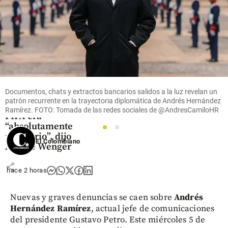
Fútbol
Retirar
proyecto de
Documentos, chats y extractos bancarios salidos a la luz revelan un
inversores
patrón recurrente en la trayectoria diplomática de Andrés Hernández
privados de la
Ramírez. FOTO: Tomada de las redes sociales de @AndresCamiloHR
FIFA era
“absolutamente
1
2
necesario”, dijo
El Colombiano
Arsène Wenger
share
hace 2 horas
Nuevas y graves denuncias se caen sobre
Andrés
Hernández Ramírez
, actual jefe de comunicaciones
del presidente Gustavo Petro. Este miércoles 5 de