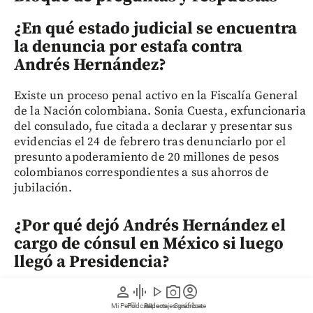
¿En qué estado judicial se encuentra
la denuncia por estafa contra
Andrés Hernández?
Existe un proceso penal activo en la Fiscalía General
de la Nación colombiana. Sonia Cuesta, exfuncionaria
del consulado, fue citada a declarar y presentar sus
evidencias el 24 de febrero tras denunciarlo por el
presunto apoderamiento de 20 millones de pesos
colombianos correspondientes a sus ahorros de
jubilación.
¿Por qué dejó Andrés Hernández el
cargo de cónsul en México si luego
llegó a Presidencia?
person
graphic_eq
play_arrow
photo_camera
account_circle
Hernández debió dejar el consulado porque el Tribunal
Administrativo de Cundinamarca declaró nulo su
Mi Perfil
Pódcast
Reportajes gráficos
Videos
Suscríbete