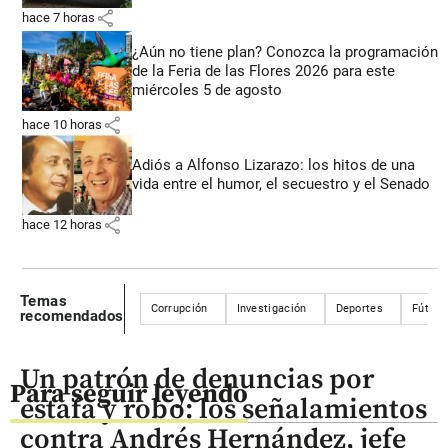
share
hace 7 horas
¿Aún no tiene plan? Conozca la programación
de la Feria de las Flores 2026 para este
miércoles 5 de agosto
share
hace 10 horas
Adiós a Alfonso Lizarazo: los hitos de una
vida entre el humor, el secuestro y el Senado
share
hace 12 horas
Temas
Corrupción
Investigación
Deportes
Fútbol
recomendados
Un patrón de denuncias por
Para seguir leyendo
estafa y robo: los señalamientos
contra Andrés Hernández, jefe