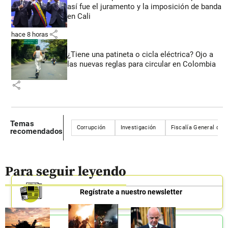
así fue el juramento y la imposición de banda
en Cali
share
hace 8 horas
¿Tiene una patineta o cicla eléctrica? Ojo a
las nuevas reglas para circular en Colombia
share
Temas
Corrupción
Investigación
Fiscalía General de l
recomendados
Para seguir leyendo
Regístrate a nuestro newsletter