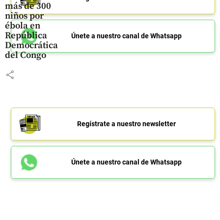
más de 300
niños por
ébola en
República
Únete a nuestro canal de Whatsapp
Democrática
del Congo
share
Regístrate a nuestro newsletter
Únete a nuestro canal de Whatsapp