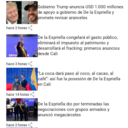
Gobierno Trump anuncia USD 1.000 millones
de apoyo a gobierno de De la Espriella y
promete revisar aranceles
share
hace 2 horas
De la Espriella congelará el gasto público,
eliminará el impuesto al patrimonio y
desarrollará el fracking: primeros anuncios
desde Cali
share
hace 3 horas
“La coca dará paso al coco, al cacao, al
café”: así fue la posesión de De la Espriella
en Cali
share
hace 14 horas
De la Espriella dio por terminadas las
negociaciones con grupos armados y
anunció megacárceles
share
hace 2 horas