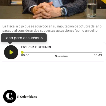
La Fiscalía dijo que se equivocó en su imputación de octubre del año
pasado al considerar dos supuestas actuaciones “como un delito
continuado” Foto: Colprensa
×
Toca para escuchar
ESCUCHA EL RESUMEN
Tiempo transcurrido: 0 segundos
Du
00:00
00:43
El Colombiano