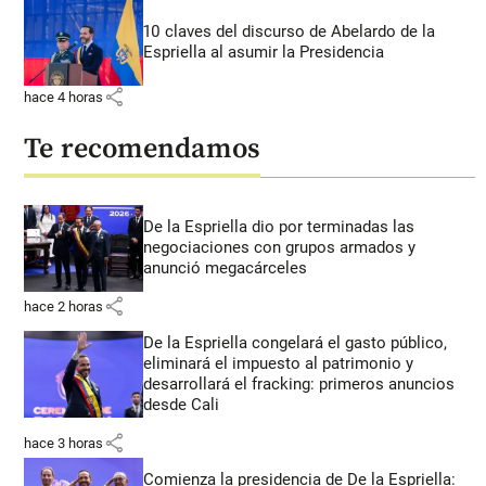
10 claves del discurso de Abelardo de la
Espriella al asumir la Presidencia
share
hace 4 horas
Te recomendamos
De la Espriella dio por terminadas las
negociaciones con grupos armados y
anunció megacárceles
share
hace 2 horas
De la Espriella congelará el gasto público,
eliminará el impuesto al patrimonio y
desarrollará el fracking: primeros anuncios
desde Cali
share
hace 3 horas
Comienza la presidencia de De la Espriella: