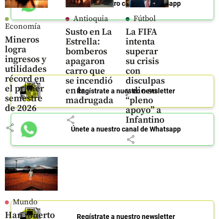
Únete a nuestro canal de Whatsapp
Antioquia
Fútbol
Economía
Susto en La
La FIFA
Mineros
Estrella:
intenta
logra
bomberos
superar
ingresos y
apagaron
su crisis
utilidades
carro que
con
récord en
se incendió
disculpas
el primer
en la
y dio su
Regístrate a nuestro newsletter
semestre
madrugada
“pleno
de 2026
apoyo” a
share
Infantino
share
Únete a nuestro canal de Whatsapp
share
Mundo
Han muerto
Regístrate a nuestro newsletter