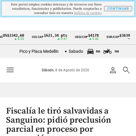
Este portal emplea cookies internas y de terceros con fines
estadísticos, funcionales y publicitarios. Puede aceptarlas o
CONTINUAR
consultar más en nuestra
politica de cookies
S$3342,60
1621,34 pts
$4178
$3639
COLCAP
USD/COP
EUR/COP
DE
Cintillo
▲ 8.20
▲ 0.67
▲ 0.42
—
de
Pico y Placa Medellín
Sabado
no
no
indicadores
económicos
menu
person
search
Sábado
, 8 de Agosto de 2026
Colombia
Fiscalía le tiró salvavidas a
Sanguino: pidió preclusión
parcial en proceso por