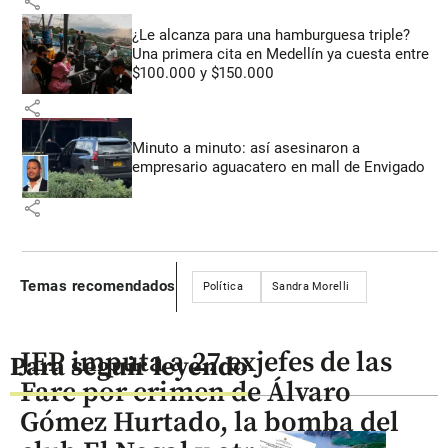
share
¿Le alcanza para una hamburguesa triple?
Una primera cita en Medellín ya cuesta entre
$100.000 y $150.000
share
Minuto a minuto: así asesinaron a
empresario aguacatero en mall de Envigado
share
Temas recomendados
Política
Sandra Morelli
JEP imputa a 27 exjefes de las
Para seguir leyendo
Farc por crimen de Álvaro
Gómez Hurtado, la bomba del