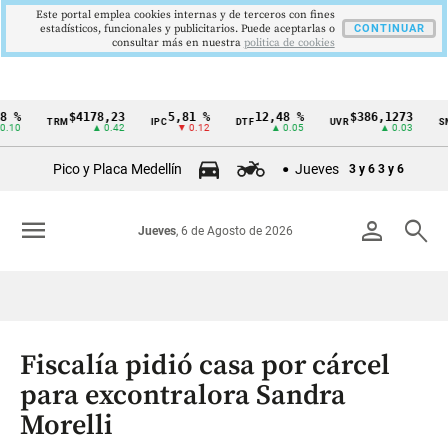
Este portal emplea cookies internas y de terceros con fines
estadísticos, funcionales y publicitarios. Puede aceptarlas o
CONTINUAR
consultar más en nuestra
politica de cookies
$4178,23
5,81 %
12,48 %
$386,1273
$
TRM
IPC
DTF
UVR
SMMLV
Cintillo
▲ 0.42
▼ 0.12
▲ 0.05
▲ 0.03
de
Pico y Placa Medellín
Jueves
3 y 6
3 y 6
indicadores
económicos
menu
person
search
Jueves
, 6 de Agosto de 2026
Colombia
Fiscalía pidió casa por cárcel
para excontralora Sandra
Morelli