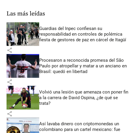
Las más leídas
Guardias del Inpec confiesan su
responsabilidad en controles de polémica
fiesta de gestores de paz en cárcel de Itagüí
share
Procesaron a reconocida promesa del São
Paulo por atropellar y matar a un anciano en
Brasil: quedó en libertad
share
Volvió una lesión que amenaza con poner fin
a la carrera de David Ospina, ¿de qué se
trata?
share
Así lavaba dinero con criptomonedas
un
colombiano para un cartel mexicano: fue