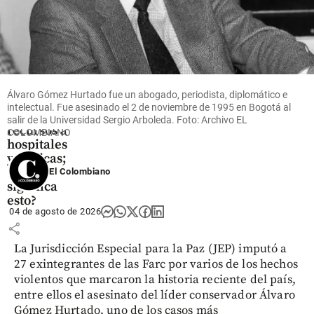
Salud
Gobierno
aumentó
a 90 % el
mínimo
Álvaro Gómez Hurtado fue un abogado, periodista, diplomático e
del giro
intelectual. Fue asesinado el 2 de noviembre de 1995 en Bogotá al
directo de
salir de la Universidad Sergio Arboleda. Foto: Archivo EL
recursos a
COLOMBIANO
hospitales
y clínicas;
¿qué
El Colombiano
significa
esto?
04 de agosto de 2026
share
La Jurisdicción Especial para la Paz (JEP) imputó a
27 exintegrantes de las Farc por varios de los hechos
violentos que marcaron la historia reciente del país,
entre ellos el asesinato del líder conservador Álvaro
Gómez Hurtado, uno de los casos más