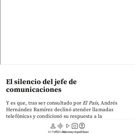
El silencio del jefe de
comunicaciones
Y es que, tras ser consultado por
El País
, Andrés
Hernández Ramírez declinó atender llamadas
telefónicas y condicionó su respuesta a la
intervención de sus apoderados legales, según
person
graphic_eq
play_arrow
photo_camera
account_circle
informó el mismo medio de comunicación.
Mi Perfil
Pódcast
Reportajes gráficos
Videos
Suscríbete