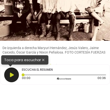
De izquierda a derecha Maryuri Hernández, Jesús Valero, Jaime
Caicedo, Óscar García y Nixon Peñalosa. FOTO CORTESÍA FUERZAS
MILITARES.
×
Toca para escuchar
1
2
ESCUCHA EL RESUMEN
Tiempo transcurrido: 0 segundos
Du
00:00
00:36