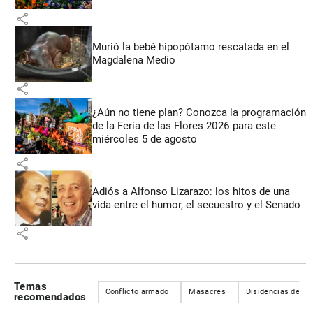
share
Murió la bebé hipopótamo rescatada en el
Magdalena Medio
share
¿Aún no tiene plan? Conozca la programación
de la Feria de las Flores 2026 para este
miércoles 5 de agosto
share
Adiós a Alfonso Lizarazo: los hitos de una
vida entre el humor, el secuestro y el Senado
share
Temas
Conflicto armado
Masacres
Disidencias de Iv
recomendados