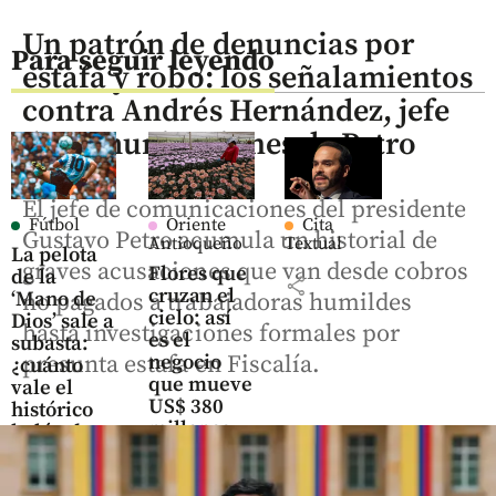
Un patrón de denuncias por
Para seguir leyendo
estafa y robo: los señalamientos
contra Andrés Hernández, jefe
de comunicaciones de Petro
El jefe de comunicaciones del presidente
Fútbol
Oriente
Cita
Gustavo Petro acumula un historial de
Antioqueño
Textual
La pelota
graves acusaciones que van desde cobros
Flores que
de la
share
cruzan el
‘Mano de
no pagados a trabajadoras humildes
cielo: así
Dios’ sale a
hasta investigaciones formales por
es el
subasta:
presunta estafa en Fiscalía.
negocio
¿cuánto
que mueve
vale el
US$ 380
histórico
millones
balón de
en el
Maradona?
Oriente
antioqueño