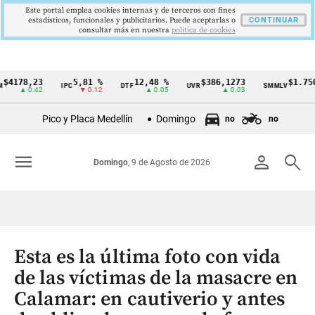
Este portal emplea cookies internas y de terceros con fines
estadísticos, funcionales y publicitarios. Puede aceptarlas o
CONTINUAR
consultar más en nuestra
politica de cookies
8,23
5,81 %
12,48 %
$386,1273
$1.750.905
IPC
DTF
UVR
SMMLV
Cintillo
 0.42
▼ 0.12
▲ 0.05
▲ 0.03
—
de
Pico y Placa Medellín
Domingo
no
no
indicadores
económicos
menu
person
search
Domingo
, 9 de Agosto de 2026
Colombia
Esta es la última foto con vida
de las víctimas de la masacre en
Calamar: en cautiverio y antes